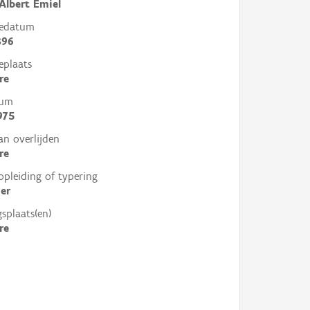
Albert Emiel
tedatum
896
eplaats
re
tum
975
an overlijden
re
opleiding of typering
er
gsplaats(en)
re