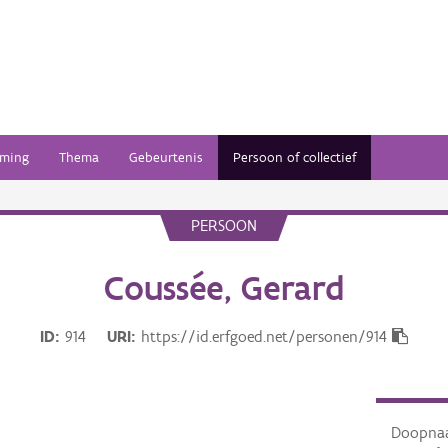
ming
Thema
Gebeurtenis
Persoon of collectief
PERSOON
Coussée, Gerard
ID
914
URI
https://id.erfgoed.net/personen/914
Doopna