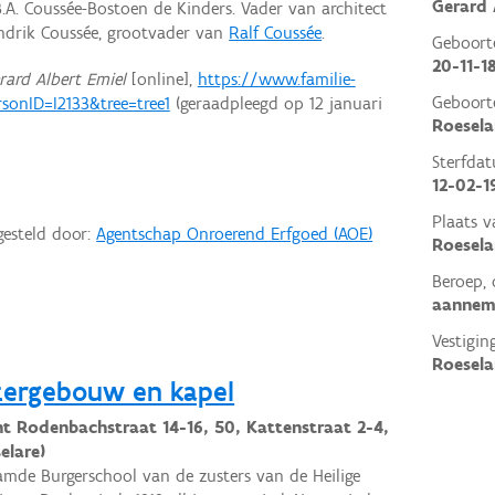
Gerard 
.A. Coussée-Bostoen de Kinders. Vader van architect
drik Coussée, grootvader van
Ralf Coussée
.
Geboor
20-11-1
rard Albert Emiel
[online],
https://www.familie-
Geboort
rsonID=I2133&tree=tree1
(geraadpleegd op 12 januari
Roesela
Sterfda
12-02-1
Plaats v
gesteld door:
Agentschap Onroerend Erfgoed (AOE)
Roesela
Beroep, 
aannem
Vestigin
Roesela
stergebouw en kapel
ht Rodenbachstraat 14-16, 50, Kattenstraat 2-4,
elare)
mde Burgerschool van de zusters van de Heilige