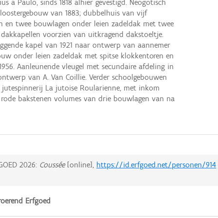
ius a Paulo, sinds 1818 alhier gevestigd. Neogotisch
kloostergebouw van 1883; dubbelhuis van vijf
n en twee bouwlagen onder leien zadeldak met twee
dakkapellen voorzien van uitkragend dakstoeltje.
iggende kapel van 1921 naar ontwerp van aannemer
uw onder leien zadeldak met spitse klokkentoren en
 1956. Aanleunende vleugel met secundaire afdeling in
ontwerp van A. Van Coillie. Verder schoolgebouwen
jutespinnerij La jutoise Roularienne, met inkom
 rode bakstenen volumes van drie bouwlagen van na
GOED 2026:
Coussée
[online],
https://id.erfgoed.net/personen/914
oerend Erfgoed