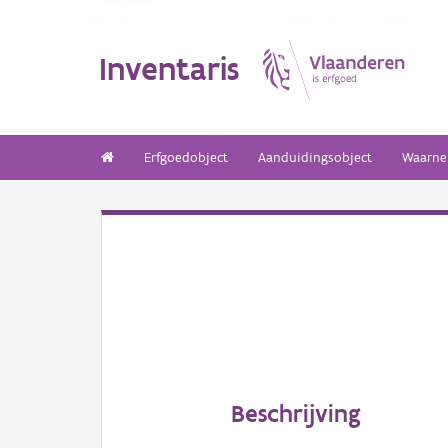
Inventaris
Erfgoedobject
Aanduidingsobject
Waarne
Beschrijving