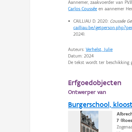
Aannemer, zaakvoerder van P.V.B
Carlos Coussée
en aannemer Hen
CAILLIAU D. 2020:
Coussée Ge
cailliau.be/getperson.php?pe
2024).
Auteurs:
Verhelst, Julie
Datum:
2024
De tekst wordt ter beschikking 
Erfgoedobjecten
Ontwerper van
Burgerschool, kloo
Albrec
7 (Roes
Zogenaa