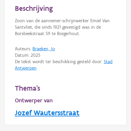
Beschrijving
Persoon of collectief
Zoon van de aannemer-schrijnwerker Emiel Van
Downloads
Santvliet, die sinds 1921 gevestigd was in de
Hergebruik
Borsbeekstraat 59 te Borgerhout.
Aanmelden
Auteurs:
Braeken, Jo
Datum:
2025
De tekst wordt ter beschikking gesteld door:
Stad
Antwerpen
Thema's
Ontwerper van
Jozef Wautersstraat