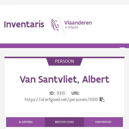
Inventaris
MENU
PERSOON
Erfgoedobject
Van Santvliet, Albert
Aanduidingsobject
ID
9310
URI
https://id.erfgoed.net/personen/9310
Waarneming
Thema
ALGEMEEN
BESCHRIJVING
KENMERKEN
Gebeurtenis