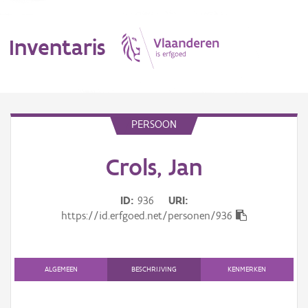
Inventaris
MENU
PERSOON
Crols, Jan
Erfgoedobject
Aanduidingsobject
ID
936
URI
https://id.erfgoed.net/personen/936
Waarneming
Thema
ALGEMEEN
BESCHRIJVING
KENMERKEN
Gebeurtenis