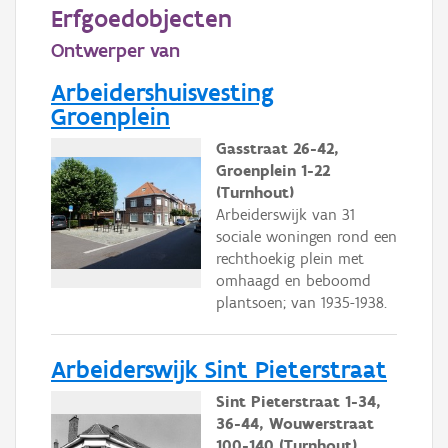
Persoon of collectief
Erfgoedobjecten
Ontwerper van
Downloads
Arbeidershuisvesting
Hergebruik
Groenplein
Aanmelden
Gasstraat 26-42,
Groenplein 1-22
(Turnhout)
Arbeiderswijk van 31
sociale woningen rond een
rechthoekig plein met
omhaagd en beboomd
plantsoen; van 1935-1938.
Arbeiderswijk Sint Pieterstraat
Sint Pieterstraat 1-34,
36-44, Wouwerstraat
100-140 (Turnhout)