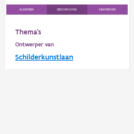
Gebeurtenis
ALGEMEEN
BESCHRIJVING
KENMERKEN
Persoon of collectief
Downloads
Thema's
Hergebruik
Ontwerper van
Aanmelden
Schilderkunstlaan