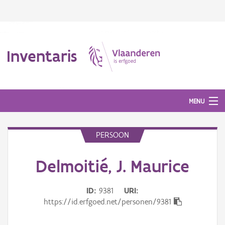
Inventaris
MENU
PERSOON
Erfgoedobject
Delmoitié, J. Maurice
Aanduidingsobject
Waarneming
ID
9381
URI
https://id.erfgoed.net/personen/9381
Thema