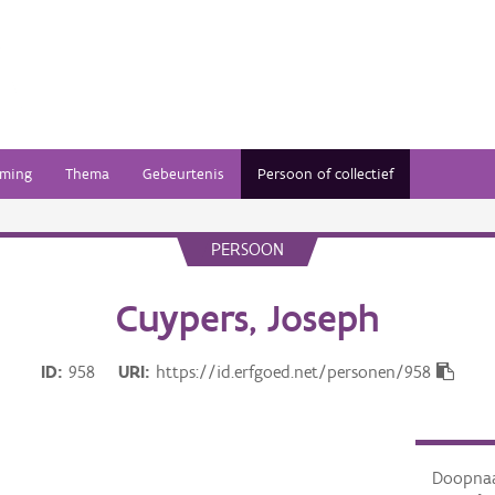
ming
Thema
Gebeurtenis
Persoon of collectief
PERSOON
Cuypers, Joseph
ID
958
URI
https://id.erfgoed.net/personen/958
Doopna