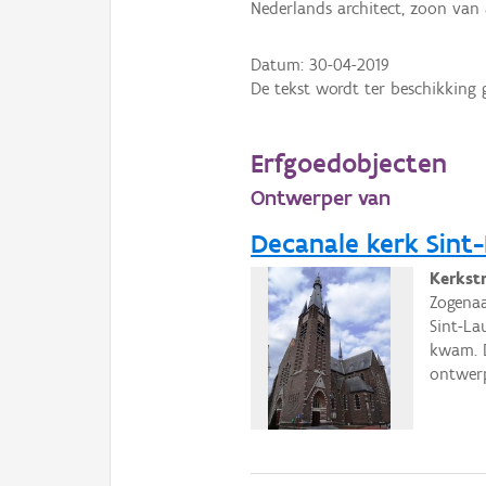
Nederlands architect, zoon van a
Datum:
30-04-2019
De tekst wordt ter beschikking 
Erfgoedobjecten
Ontwerper van
Decanale kerk Sint-
Kerkst
Zogena
Sint-La
kwam. D
ontwerp