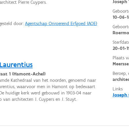
Joseph
rchitect Pierre Cuypers.
Geboor
10-06-1
gesteld door:
Agentschap Onroerend Erfgoed (AOE)
Geboort
Roermo
Sterfda
20-01-1
Plaats v
Laurentius
Meersse
Beroep, 
raat 1 (Hamont-Achel)
archite
amde Kathedraal van het noorden, genoemd naar
urentius, waarvoor men in Hamont op bedevaart
Links
e huidige kerk werd gebouwd in 1903-04 naar
Joseph 
 van architecten J. Cuypers en J. Stuyt.