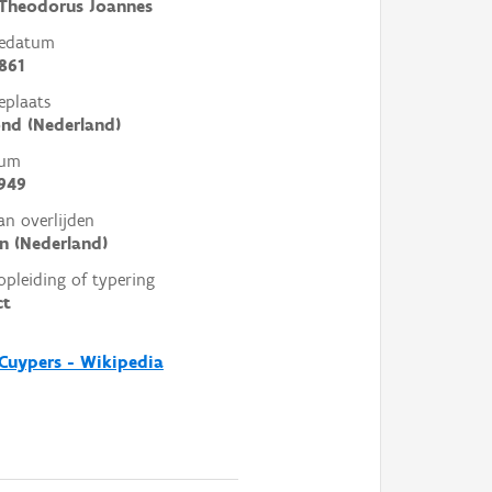
 Theodorus Joannes
tedatum
861
eplaats
nd (Nederland)
tum
949
an overlijden
n (Nederland)
opleiding of typering
ct
Cuypers - Wikipedia