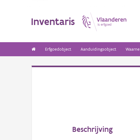
Inventaris
Erfgoedobject
Aanduidingsobject
Waarne
Beschrijving