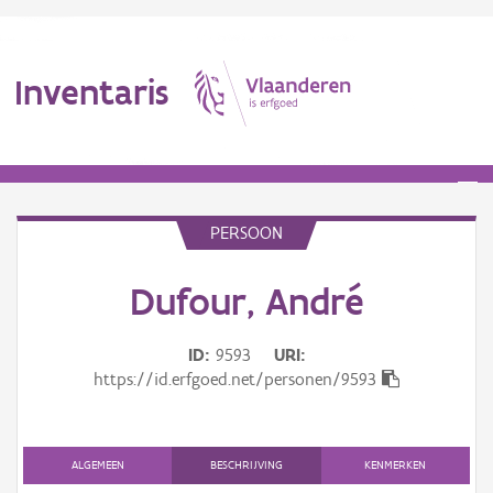
Inventaris
MENU
PERSOON
Erfgoedobject
Dufour, André
Aanduidingsobject
ID
9593
URI
https://id.erfgoed.net/personen/9593
Waarneming
Thema
ALGEMEEN
BESCHRIJVING
KENMERKEN
Gebeurtenis