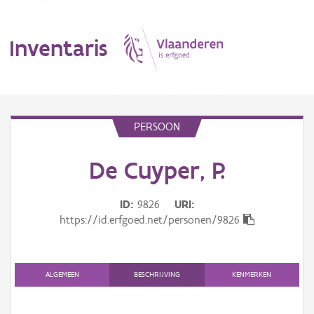
Inventaris
MENU
PERSOON
De Cuyper, P.
Erfgoedobject
Aanduidingsobject
ID
9826
URI
https://id.erfgoed.net/personen/9826
Waarneming
Thema
ALGEMEEN
BESCHRIJVING
KENMERKEN
Gebeurtenis