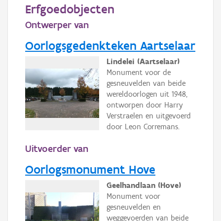
Persoon of collectief
Erfgoedobjecten
Ontwerper van
Downloads
Oorlogsgedenkteken Aartselaar
Hergebruik
Lindelei (Aartselaar)
Aanmelden
Monument voor de
gesneuvelden van beide
wereldoorlogen uit 1948,
ontworpen door Harry
Verstraelen en uitgevoerd
door Leon Corremans.
Uitvoerder van
Oorlogsmonument Hove
Geelhandlaan (Hove)
Monument voor
gesneuvelden en
weggevoerden van beide