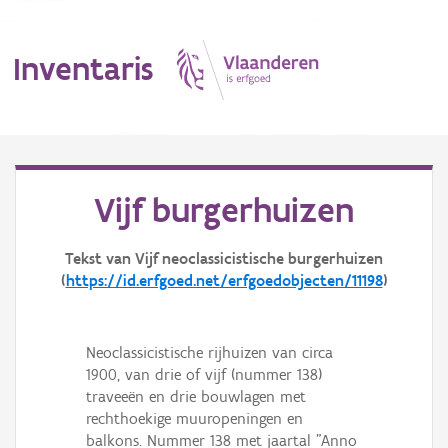
Inventaris
MENU
Vijf burgerhuizen
Erfgoedobject
Tekst van Vijf neoclassicistische burgerhuizen
(
https://id.erfgoed.net/erfgoedobjecten/11198
)
Aanduidingsobject
Waarneming
Neoclassicistische rijhuizen van circa
Thema
1900, van drie of vijf (nummer 138)
traveeën en drie bouwlagen met
Gebeurtenis
rechthoekige muuropeningen en
balkons. Nummer 138 met jaartal "Anno