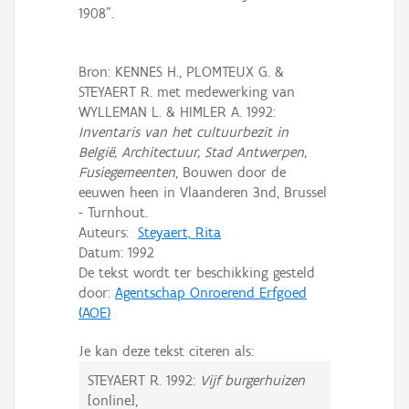
Persoon of collectief
1908".
Downloads
Bron: KENNES H., PLOMTEUX G. &
Hergebruik
STEYAERT R. met medewerking van
WYLLEMAN L. & HIMLER A. 1992:
Aanmelden
Inventaris van het cultuurbezit in
België, Architectuur, Stad Antwerpen,
Fusiegemeenten
, Bouwen door de
eeuwen heen in Vlaanderen 3nd, Brussel
- Turnhout.
Auteurs:
Steyaert, Rita
Datum:
1992
De tekst wordt ter beschikking gesteld
door:
Agentschap Onroerend Erfgoed
(AOE)
Je kan deze tekst citeren als:
STEYAERT R.
1992:
Vijf burgerhuizen
[online],