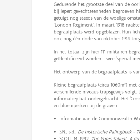
Gedurende het grootste deel van de oorlo
bij Ieper: gevechtseenheden begroeven h
getuigt nog steeds van de woelige omst
'London Regiment'. In maart 1918 raakten
begraafplaats werd opgeblazen. Hun lic
ook nog één dode van oktober 1914 toe
In het totaal zijn hier 111 militairen be
geïdentificeerd worden. Twee 'special me
Het ontwerp van de begraafplaats is va
Kleine begraafplaats (circa 1060m²) met
verschillende niveaus trapsgewijs volgt. 
informatieplaat ondergebracht. Het 'Cros
en bloemperken bij de graven.
Informatie van de Commonwealth War G
S.N., s.d.:
De historische Palingbeek - T
SCOTT M. 1992:
The Ypres Salient. A gu