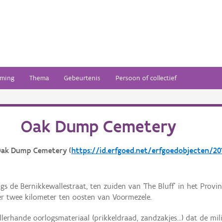
ming
Thema
Gebeurtenis
Persoon of collectief
Oak Dump Cemetery
Oak Dump Cemetery (
https://id.erfgoed.net/erfgoedobjecten/20
angs de Bernikkewallestraat, ten zuiden van ‘The Bluff’ in het Prov
er twee kilometer ten oosten van Voormezele.
lerhande oorlogsmateriaal (prikkeldraad, zandzakjes...) dat de mi