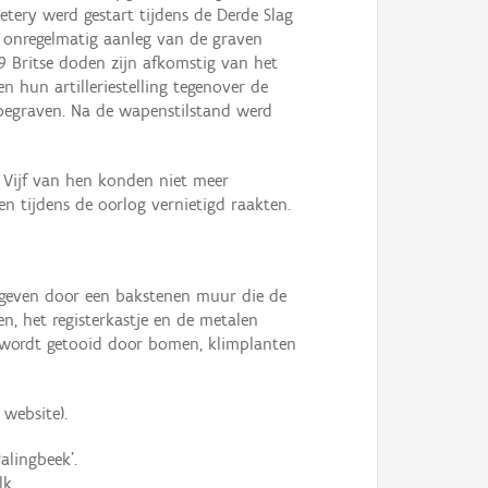
etery werd gestart tijdens de Derde Slag
e onregelmatig aanleg van de graven
 Britse doden zijn afkomstig van het
n hun artilleriestelling tegenover de
begraven. Na de wapenstilstand werd
s. Vijf van hen konden niet meer
en tijdens de oorlog vernietigd raakten.
omgeven door een bakstenen muur die de
en, het registerkastje en de metalen
ts wordt getooid door bomen, klimplanten
website).
alingbeek’.
k.