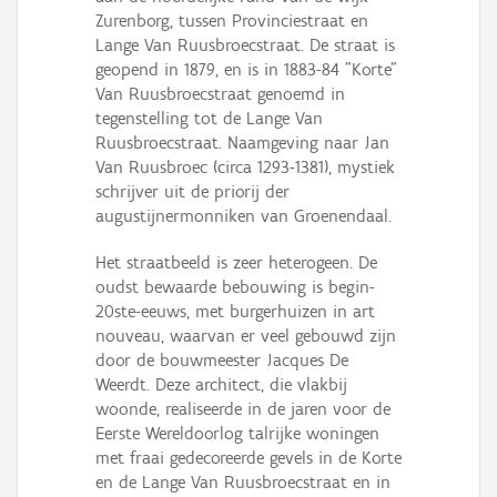
Persoon of collectief
Zurenborg, tussen Provinciestraat en
Lange Van Ruusbroecstraat. De straat is
Downloads
geopend in 1879, en is in 1883-84 "Korte"
Van Ruusbroecstraat genoemd in
Hergebruik
tegenstelling tot de Lange Van
Ruusbroecstraat. Naamgeving naar Jan
Aanmelden
Van Ruusbroec (circa 1293-1381), mystiek
schrijver uit de priorij der
augustijnermonniken van Groenendaal.
Het straatbeeld is zeer heterogeen. De
oudst bewaarde bebouwing is begin-
20ste-eeuws, met burgerhuizen in art
nouveau, waarvan er veel gebouwd zijn
door de bouwmeester Jacques De
Weerdt. Deze architect, die vlakbij
woonde, realiseerde in de jaren voor de
Eerste Wereldoorlog talrijke woningen
met fraai gedecoreerde gevels in de Korte
en de Lange Van Ruusbroecstraat en in