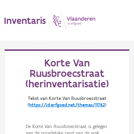
Inventaris
MENU
Korte Van
Ruusbroecstraat
Erfgoedobject
(herinventarisatie)
Aanduidingsobject
Tekst van Korte Van Ruusbroecstraat
Waarneming
(
https://id.erfgoed.net/themas/11762
)
Thema
Gebeurtenis
De Korte Van Ruusbroecstraat is gelegen
aan de noordelijke rand van de wijk