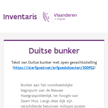
Inventaris
MENU
Duitse bunker
Erfgoedobject
Tekst van Duitse bunker met open gevechtsstelling
(
https://id.erfgoed.net/erfgoedobjecten/300952
)
Aanduidingsobject
Waarneming
Bunker aan het noordwestelijke
Thema
beginpunt van de Nieuwe
Hazegraspolderdijk, ter hoogte van
Gebeurtenis
Zwart Huis. Langs deze dijk zijn
verschillende betonnen militaire posten