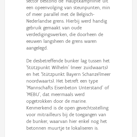
sector bestond de 'Hauptkampflinie' uit
een opeenvolging van steunpunten, min
of meer parallel met de Belgisch-
Nederlandse grens. Hierbij werd handig
gebruik gemaakt van oude
verdedigingswerken, die doorheen de
eeuwen langsheen de grens waren
aangelegd.
De desbetreffende bunker lag tussen het
'Stützpunkt Wilhelm' (meer zuidwaarts)
en het 'Stützpunkt Bayern Schanze'(meer
noordwaarts). Het betreft een type
'Mannschafts Eisenbeton Unterstand' of
'MEBU', dat meermaals werd
opgetrokken door de marine.
Kenmerkend is de open gevechtsstelling
voor mitrailleurs bij de toegangen van
de bunker, waarvan hier enkel nog het
betonnen muurtje te lokaliseren is.