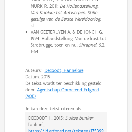
MURK R. 2011:
De Hollandstellung.
Van Knokke tot Antwerpen. Stille
getuige van de Eerste Wereldoorlog
,
s.l.
VAN GEETERUYEN A. & DE JONGH G.
1994: Hollandstellung. Van de kust tot
Strobrugge, toen en nu,
Shrapnel
, 6.2,
1-64.
Auteurs:
Decoodt, Hannelore
Datum:
2015
De tekst wordt ter beschikking gesteld
door:
Agentschap Onroerend Erfgoed
(AOE)
Je kan deze tekst citeren als:
DECOODT H.
2015:
Duitse bunker
[online],
https://id.erfgoed.net/teksten/175399