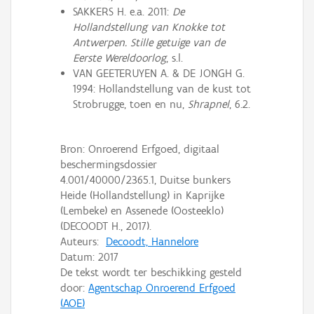
SAKKERS H. e.a. 2011:
De
Hollandstellung van Knokke tot
Antwerpen. Stille getuige van de
Eerste Wereldoorlog
, s.l.
VAN GEETERUYEN A. & DE JONGH G.
1994: Hollandstellung van de kust tot
Strobrugge, toen en nu,
Shrapnel
, 6.2.
Bron: Onroerend Erfgoed, digitaal
beschermingsdossier
4.001/40000/2365.1, Duitse bunkers
Heide (Hollandstellung) in Kaprijke
(Lembeke) en Assenede (Oosteeklo)
(DECOODT H., 2017).
Auteurs:
Decoodt, Hannelore
Datum:
2017
De tekst wordt ter beschikking gesteld
door:
Agentschap Onroerend Erfgoed
(AOE)