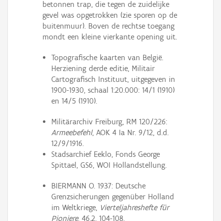
betonnen trap, die tegen de zuidelijke
gevel was opgetrokken (zie sporen op de
buitenmuur). Boven de rechtse toegang
mondt een kleine vierkante opening uit.
Topografische kaarten van België.
Herziening derde editie, Militair
Cartografisch Instituut, uitgegeven in
1900-1930, schaal 1:20.000: 14/1 (1910)
en 14/5 (1910).
Militärarchiv Freiburg, RM 120/226:
Armeebefehl
, AOK 4 Ia Nr. 9/12, d.d.
12/9/1916.
Stadsarchief Eeklo, Fonds George
Spittael, GS6, WOI Hollandstellung.
BIERMANN O. 1937: Deutsche
Grenzsicherungen gegenüber Holland
im Weltkriege,
Vierteljahreshefte für
Pioniere
, 46.2, 104-108.