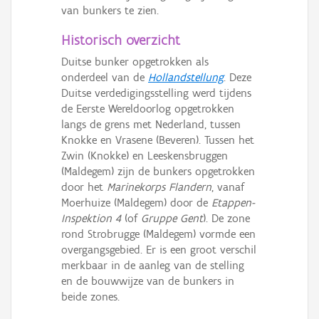
Persoon of collectief
van bunkers te zien.
Historisch overzicht
Downloads
Duitse bunker opgetrokken als
Hergebruik
onderdeel van de
Hollandstellung
. Deze
Duitse verdedigingsstelling werd tijdens
Aanmelden
de Eerste Wereldoorlog opgetrokken
langs de grens met Nederland, tussen
Knokke en Vrasene (Beveren). Tussen het
Zwin (Knokke) en Leeskensbruggen
(Maldegem) zijn de bunkers opgetrokken
door het
Marinekorps Flandern
, vanaf
Moerhuize (Maldegem) door de
Etappen-
Inspektion 4
(of
Gruppe Gent
). De zone
rond Strobrugge (Maldegem) vormde een
overgangsgebied. Er is een groot verschil
merkbaar in de aanleg van de stelling
en de bouwwijze van de bunkers in
beide zones.