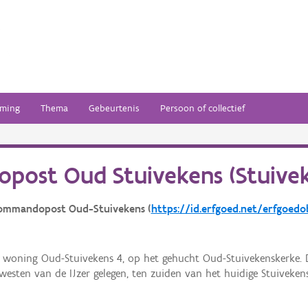
ming
Thema
Gebeurtenis
Persoon of collectief
post Oud Stuivekens (Stuive
commandopost Oud-Stuivekens (
https://id.erfgoed.net/erfgoed
e woning Oud-Stuivekens 4, op het gehucht Oud-Stuivekenskerke. 
 westen van de IJzer gelegen, ten zuiden van het huidige Stuivekens