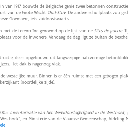
egin van 1917 bouwde de Belgische genie twee betonnen construct
post van de Grote Wacht
Oud-Stuv
. De andere schuilplaats zou g
oeve Goemaere, iets zuidoostwaarts.
 met de torenruïne genoemd op de lijst van de
Sites de guerre
. 
lplaats voor de inwoners. Vandaag de dag ligt ze buiten de besche
structie, deels opgebouwd uit langwerpige balkvormige betonblokk
zers. Het dak is nagenoeg vlak.
 de westelijke muur. Binnen is er één ruimte met een gebogen pla
erzijkant (noordelijke zijde).
2005:
Inventarisatie van het Wereldoorlogerfgoed in de Westhoek
,
e Westhoek”, en Ministerie van de Vlaamse Gemeenschap, Afdelin
ele