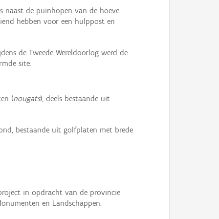
ies naast de puinhopen van de hoeve.
ediend hebben voor een hulppost en
Tijdens de Tweede Wereldoorlog werd de
rmde site.
en (
nougats
), deels bestaande uit
fond, bestaande uit golfplaten met brede
 project in opdracht van de provincie
g Monumenten en Landschappen.