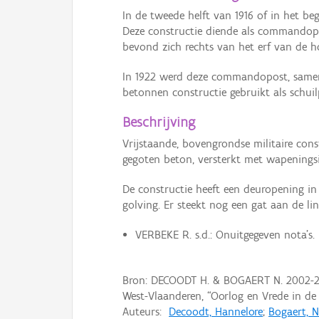
In de tweede helft van 1916 of in het b
Deze constructie diende als commando
bevond zich rechts van het erf van de h
In 1922 werd deze commandopost, samen
betonnen constructie gebruikt als schui
Beschrijving
Vrijstaande, bovengrondse militaire con
gegoten beton, versterkt met wapeningsij
De constructie heeft een deuropening in
golving. Er steekt nog een gat aan de link
VERBEKE R. s.d.: Onuitgegeven nota's.
Bron: DECOODT H. & BOGAERT N. 2002-
West-Vlaanderen, “Oorlog en Vrede in d
Auteurs:
Decoodt, Hannelore
;
Bogaert, N