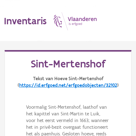
Inventaris
MENU
Sint-Mertenshof
Erfgoedobject
Tekst van Hoeve Sint-Mertenshof
(
https://id.erfgoed.net/erfgoedobjecten/32102
)
Aanduidingsobject
Waarneming
Voormalig Sint-Mertenshof, laathof van
Thema
het kapittel van Sint-Martin te Luik,
voor het eerst vermeld in 1663; wanneer
Gebeurtenis
het in privé-bezit overgaat functioneert
het als paenhuis. Gesloten hoeve, reeds