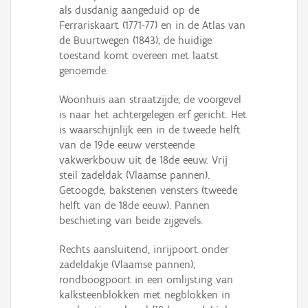
Persoon of collectief
als dusdanig aangeduid op de
Ferrariskaart (1771-77) en in de Atlas van
Downloads
de Buurtwegen (1843); de huidige
toestand komt overeen met laatst
Hergebruik
genoemde.
Aanmelden
Woonhuis aan straatzijde; de voorgevel
is naar het achtergelegen erf gericht. Het
is waarschijnlijk een in de tweede helft
van de 19de eeuw versteende
vakwerkbouw uit de 18de eeuw. Vrij
steil zadeldak (Vlaamse pannen).
Getoogde, bakstenen vensters (tweede
helft van de 18de eeuw). Pannen
beschieting van beide zijgevels.
Rechts aansluitend, inrijpoort onder
zadeldakje (Vlaamse pannen);
rondboogpoort in een omlijsting van
kalksteenblokken met negblokken in