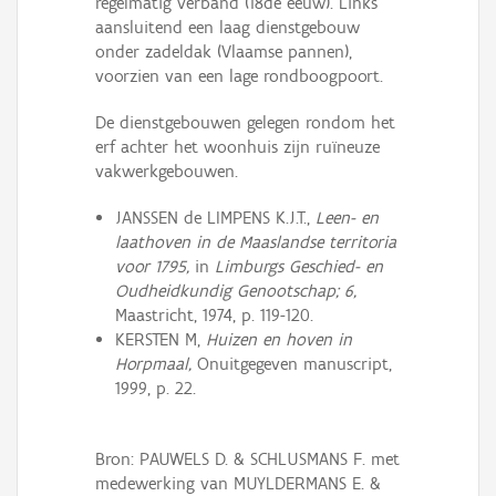
regelmatig verband (18de eeuw). Links
aansluitend een laag dienstgebouw
onder zadeldak (Vlaamse pannen),
voorzien van een lage rondboogpoort.
De dienstgebouwen gelegen rondom het
erf achter het woonhuis zijn ruïneuze
vakwerkgebouwen.
JANSSEN de LIMPENS K.J.T.,
Leen- en
laathoven in de Maaslandse territoria
voor 1795,
in
Limburgs Geschied- en
Oudheidkundig Genootschap; 6,
Maastricht, 1974, p. 119-120.
KERSTEN M,
Huizen en hoven in
Horpmaal,
Onuitgegeven manuscript,
1999, p. 22.
Bron: PAUWELS D. & SCHLUSMANS F. met
medewerking van MUYLDERMANS E. &