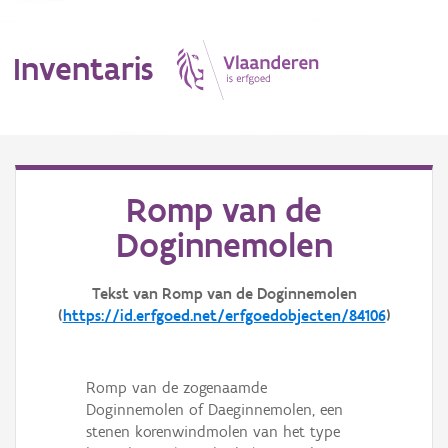
Inventaris
MENU
Romp van de
Doginnemolen
Erfgoedobject
Aanduidingsobject
Tekst van Romp van de Doginnemolen
(
https://id.erfgoed.net/erfgoedobjecten/84106
)
Waarneming
Thema
Romp van de zogenaamde
Doginnemolen of Daeginnemolen, een
Gebeurtenis
stenen korenwindmolen van het type