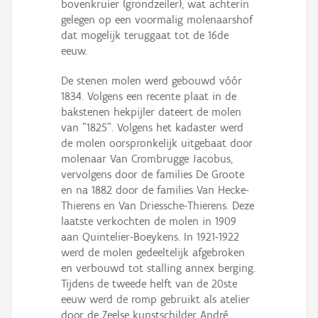
bovenkruier (grondzeiler), wat achterin
Persoon of collectief
gelegen op een voormalig molenaarshof
dat mogelijk teruggaat tot de 16de
Downloads
eeuw.
Hergebruik
De stenen molen werd gebouwd vóór
1834. Volgens een recente plaat in de
Aanmelden
bakstenen hekpijler dateert de molen
van "1825". Volgens het kadaster werd
de molen oorspronkelijk uitgebaat door
molenaar Van Crombrugge Jacobus,
vervolgens door de families De Groote
en na 1882 door de families Van Hecke-
Thierens en Van Driessche-Thierens. Deze
laatste verkochten de molen in 1909
aan Quintelier-Boeykens. In 1921-1922
werd de molen gedeeltelijk afgebroken
en verbouwd tot stalling annex berging.
Tijdens de tweede helft van de 20ste
eeuw werd de romp gebruikt als atelier
door de Zeelse kunstschilder André