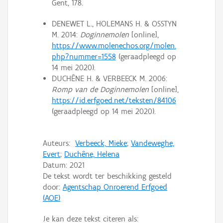
Gent, 178.
DENEWET L., HOLEMANS H. & OSSTYN
M. 2014:
Doginnemolen
[online],
https://www.molenechos.org/molen.
php?nummer=1558
(geraadpleegd op
14 mei 2020).
DUCHÊNE H. & VERBEECK M. 2006:
Romp van de Doginnemolen
[online],
https://id.erfgoed.net/teksten/84106
(geraadpleegd op 14 mei 2020).
Auteurs:
Verbeeck, Mieke
;
Vandeweghe,
Evert
;
Duchêne, Helena
Datum:
2021
De tekst wordt ter beschikking gesteld
door:
Agentschap Onroerend Erfgoed
(AOE)
Je kan deze tekst citeren als: