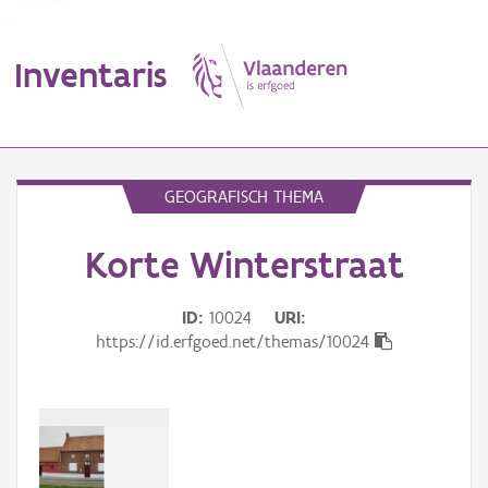
Inventaris
MENU
GEOGRAFISCH THEMA
Korte Winterstraat
Erfgoedobject
Aanduidingsobject
ID
10024
URI
https://id.erfgoed.net/themas/10024
Waarneming
Thema
Gebeurtenis