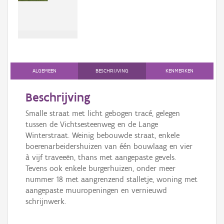
Persoon of collectief
Downloads
Hergebruik
Aanmelden
ALGEMEEN
BESCHRIJVING
KENMERKEN
Beschrijving
Smalle straat met licht gebogen tracé, gelegen
tussen de Vichtsesteenweg en de Lange
Winterstraat. Weinig bebouwde straat, enkele
boerenarbeidershuizen van één bouwlaag en vier
à vijf traveeën, thans met aangepaste gevels.
Tevens ook enkele burgerhuizen, onder meer
nummer 18 met aangrenzend stalletje, woning met
aangepaste muuropeningen en vernieuwd
schrijnwerk.