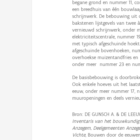
begane grond en nummer 11, co
een breedhuis van één bouwlaag
schrijnwerk. De bebouwing uit 
bakstenen lijstgevels van twee 
vernieuwd schrijnwerk, onder 
elektriciteitscentrale, nummer
met typisch afgeschuinde hoekt
afgeschuinde bovenhoeken, numm
overhoekse muizentandfries en 
onder meer nummer 23 en numme
De basisbebouwing is doorbrok
Ook enkele hoeves uit het laats
eeuw, onder meer nummer 17, 
muuropeningen en deels vernie
Bron: DE GUNSCH A. & DE LEEUW
Inventaris van het bouwkundig 
Anzegem, Deelgemeenten Anzegem
Vichte
, Bouwen door de eeuwen