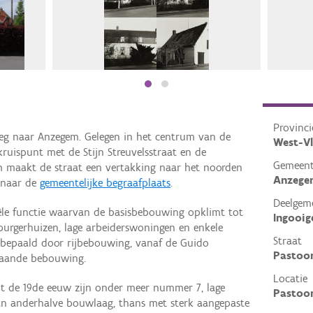
Provinci
sweg naar Anzegem. Gelegen in het centrum van de
West-V
ruispunt met de Stijn Streuvelsstraat en de
Gemeen
m maakt de straat een vertakking naar het noorden
Anzege
 naar de
gemeentelijke begraafplaats
.
Deelgem
le functie waarvan de basisbebouwing opklimt tot
Ingooi
burgerhuizen, lage arbeiderswoningen en enkele
Straat
t bepaald door rijbebouwing, vanaf de Guido
Pastoor
staande bebouwing.
Locatie
t de 19de eeuw zijn onder meer nummer 7, lage
Pastoor
n anderhalve bouwlaag, thans met sterk aangepaste