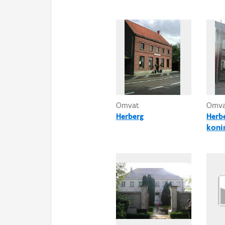
Omvat
Omv
Herberg
Herbe
koni