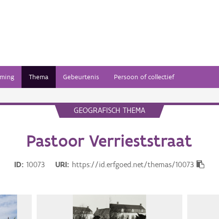
ming
Thema
Gebeurtenis
Persoon of collectief
GEOGRAFISCH THEMA
Pastoor Verrieststraat
ID
10073
URI
https://id.erfgoed.net/themas/10073