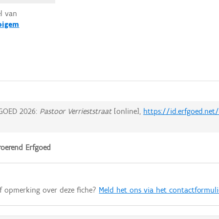
el van
oigem
GOED 2026:
Pastoor Verrieststraat
[online],
https://id.erfgoed.ne
oerend Erfgoed
of opmerking over deze fiche?
Meld het ons via het contactformuli