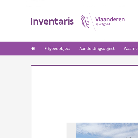
Inventaris
Erfgoedobject
Aanduidingsobject
Waarne