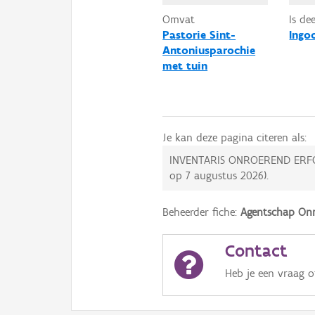
Omvat
Is de
Pastorie Sint-
Ingo
Antoniusparochie
met tuin
Je kan deze pagina citeren als:
INVENTARIS ONROEREND ERF
op
7 augustus 2026
).
Beheerder fiche:
Agentschap Onr
Contact
Heb je een vraag 