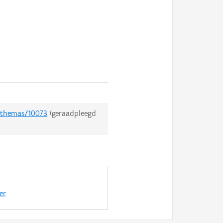
t/themas/10073
(geraadpleegd
er
.