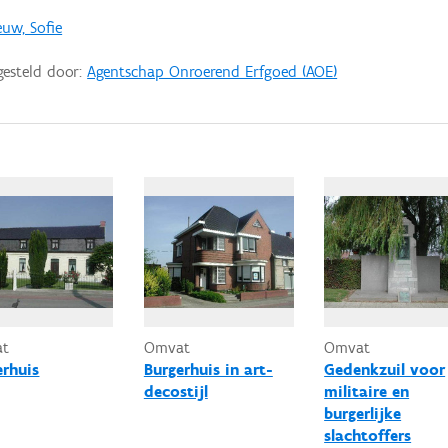
uw, Sofie
gesteld door:
Agentschap Onroerend Erfgoed (AOE)
at
Omvat
Omvat
erhuis
Burgerhuis in art-
Gedenkzuil voor
decostijl
militaire en
burgerlijke
slachtoffers