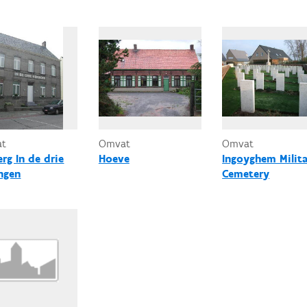
at
Omvat
Omvat
rg In de drie
Hoeve
Ingoyghem Milit
ngen
Cemetery