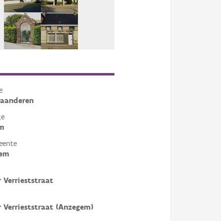
e
laanderen
te
m
eente
gem
 Verrieststraat
 Verrieststraat (Anzegem)