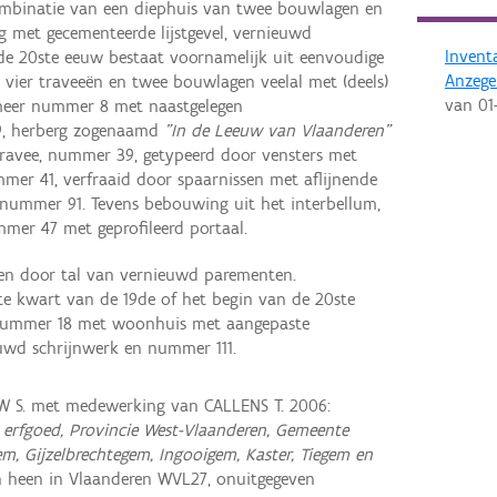
mbinatie van een diephuis van twee bouwlagen en
 met gecementeerde lijstgevel, vernieuwd
Invent
de 20ste eeuw bestaat voornamelijk uit eenvoudige
Anzeg
à vier traveeën en twee bouwlagen veelal met (deels)
van
01
meer nummer 8 met naastgelegen
 19, herberg zogenaamd
"In de Leeuw van Vlaanderen"
ravee, nummer 39, getypeerd door vensters met
er 41, verfraaid door spaarnissen met aflijnende
nummer 91. Tevens bebouwing uit het interbellum,
r 47 met geprofileerd portaal.
en door tal van vernieuwd parementen.
te kwart van de 19de of het begin van de 20ste
nummer 18 met woonhuis met aangepaste
uwd schrijnwerk en nummer 111.
 S. met medewerking van CALLENS T. 2006:
erfgoed, Provincie West-Vlaanderen, Gemeente
, Gijzelbrechtegem, Ingooigem, Kaster, Tiegem en
 heen in Vlaanderen WVL27, onuitgegeven