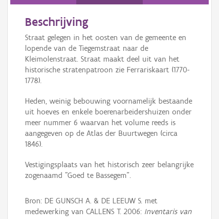
Persoon of collectief
Beschrijving
Downloads
Straat gelegen in het oosten van de gemeente en
Hergebruik
lopende van de Tiegemstraat naar de
Kleimolenstraat. Straat maakt deel uit van het
Aanmelden
historische stratenpatroon zie Ferrariskaart (1770-
1778).
Heden, weinig bebouwing voornamelijk bestaande
uit hoeves en enkele boerenarbeidershuizen onder
meer nummer 6 waarvan het volume reeds is
aangegeven op de Atlas der Buurtwegen (circa
1846).
Vestigingsplaats van het historisch zeer belangrijke
zogenaamd "Goed te Bassegem".
Bron: DE GUNSCH A. & DE LEEUW S. met
medewerking van CALLENS T. 2006:
Inventaris van