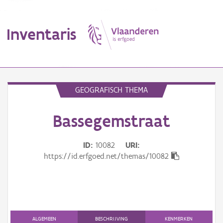
Inventaris
MENU
GEOGRAFISCH THEMA
Bassegemstraat
Erfgoedobject
Aanduidingsobject
ID
10082
URI
https://id.erfgoed.net/themas/10082
Waarneming
Thema
Gebeurtenis
ALGEMEEN
BESCHRIJVING
KENMERKEN