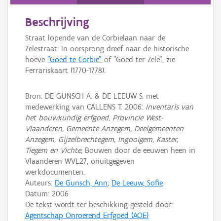
Persoon of collectief
Beschrijving
Downloads
Straat lopende van de Corbielaan naar de
Hergebruik
Zelestraat. In oorsprong dreef naar de historische
hoeve
"Goed te Corbie"
of "Goed ter Zele", zie
Aanmelden
Ferrariskaart (1770-1778).
Bron: DE GUNSCH A. & DE LEEUW S. met
medewerking van CALLENS T. 2006:
Inventaris van
het bouwkundig erfgoed, Provincie West-
Vlaanderen, Gemeente Anzegem, Deelgemeenten
Anzegem, Gijzelbrechtegem, Ingooigem, Kaster,
Tiegem en Vichte
, Bouwen door de eeuwen heen in
Vlaanderen WVL27, onuitgegeven
werkdocumenten.
Auteurs:
De Gunsch, Ann
;
De Leeuw, Sofie
Datum:
2006
De tekst wordt ter beschikking gesteld door:
Agentschap Onroerend Erfgoed (AOE)