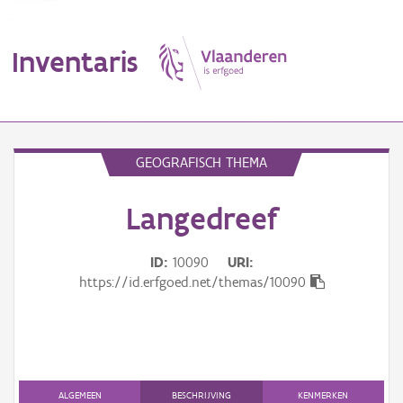
Inventaris
MENU
GEOGRAFISCH THEMA
Langedreef
Erfgoedobject
Aanduidingsobject
ID
10090
URI
https://id.erfgoed.net/themas/10090
Waarneming
Thema
Gebeurtenis
ALGEMEEN
BESCHRIJVING
KENMERKEN