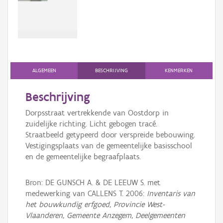
Persoon of collectief
Downloads
Hergebruik
Aanmelden
ALGEMEEN
BESCHRIJVING
KENMERKEN
Beschrijving
Dorpsstraat vertrekkende van Oostdorp in
zuidelijke richting. Licht gebogen tracé.
Straatbeeld getypeerd door verspreide bebouwing.
Vestigingsplaats van de gemeentelijke basisschool
en de gemeentelijke begraafplaats.
Bron: DE GUNSCH A. & DE LEEUW S. met
medewerking van CALLENS T. 2006:
Inventaris van
het bouwkundig erfgoed, Provincie West-
Vlaanderen, Gemeente Anzegem, Deelgemeenten