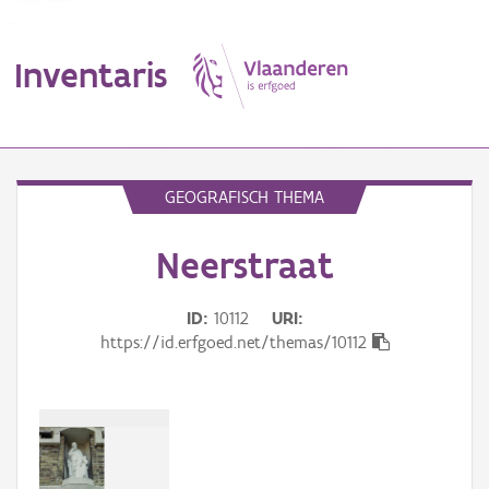
Inventaris
MENU
GEOGRAFISCH THEMA
Neerstraat
Erfgoedobject
Aanduidingsobject
ID
10112
URI
https://id.erfgoed.net/themas/10112
Waarneming
Thema
Gebeurtenis