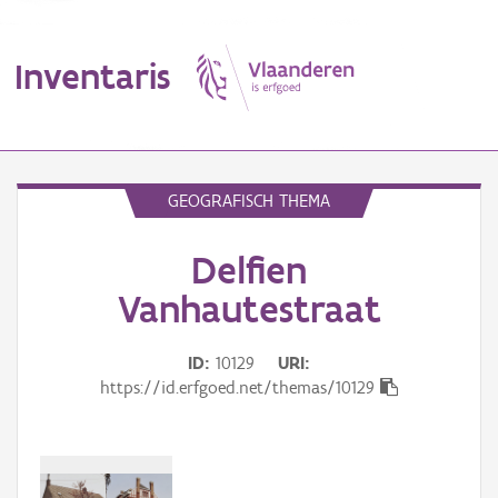
Inventaris
MENU
GEOGRAFISCH THEMA
Delfien
Erfgoedobject
Vanhautestraat
Aanduidingsobject
ID
10129
URI
Waarneming
https://id.erfgoed.net/themas/10129
Thema
Gebeurtenis