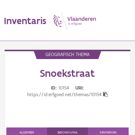
Inventaris
MENU
GEOGRAFISCH THEMA
Snoekstraat
Erfgoedobject
Aanduidingsobject
ID
10154
URI
https://id.erfgoed.net/themas/10154
Waarneming
Thema
Gebeurtenis
ALGEMEEN
BESCHRIJVING
KENMERKEN