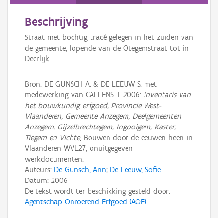
Persoon of collectief
Beschrijving
Downloads
Straat met bochtig tracé gelegen in het zuiden van
Hergebruik
de gemeente, lopende van de Otegemstraat tot in
Deerlijk.
Aanmelden
Bron: DE GUNSCH A. & DE LEEUW S. met
medewerking van CALLENS T. 2006:
Inventaris van
het bouwkundig erfgoed, Provincie West-
Vlaanderen, Gemeente Anzegem, Deelgemeenten
Anzegem, Gijzelbrechtegem, Ingooigem, Kaster,
Tiegem en Vichte
, Bouwen door de eeuwen heen in
Vlaanderen WVL27, onuitgegeven
werkdocumenten.
Auteurs:
De Gunsch, Ann
;
De Leeuw, Sofie
Datum:
2006
De tekst wordt ter beschikking gesteld door:
Agentschap Onroerend Erfgoed (AOE)