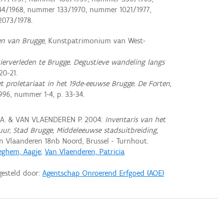
/1968, nummer 133/1970, nummer 1021/1977,
073/1978.
en van Brugge
, Kunstpatrimonium van West-
ierverleden te Brugge. Degustieve wandeling langs
20-21.
t proletariaat in het 19de-eeuwse Brugge. De Forten
,
1996, nummer 1-4, p. 33-34.
 A. & VAN VLAENDEREN P. 2004:
Inventaris van het
tuur, Stad Brugge, Middeleeuwse stadsuitbreiding
,
 Vlaanderen 18nb Noord, Brussel - Turnhout.
eghem, Aagje
;
Van Vlaenderen, Patricia
gesteld door:
Agentschap Onroerend Erfgoed (AOE)