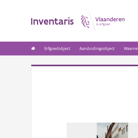
Inventaris
Erfgoedobject
Aanduidingsobject
Waarne