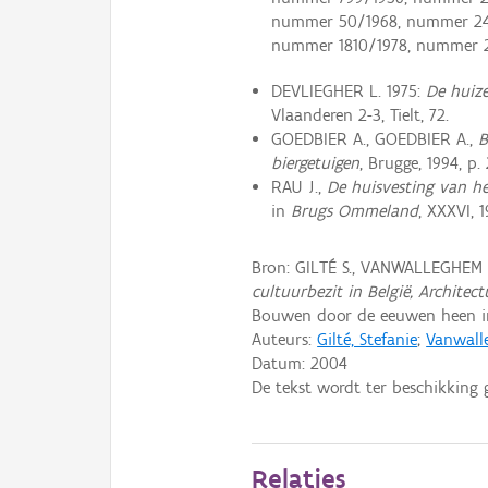
nummer 50/1968, nummer 244
nummer 1810/1978, nummer 2
DEVLIEGHER L. 1975:
De huiz
Vlaanderen 2-3, Tielt, 72.
GOEDBIER A., GOEDBIER A.,
B
biergetuigen
, Brugge, 1994, p. 
RAU J.,
De huisvesting van he
in
Brugs Ommeland
, XXXVI, 
Bron: GILTÉ S., VANWALLEGHEM
cultuurbezit in België, Architec
Bouwen door de eeuwen heen in
Auteurs:
Gilté, Stefanie
;
Vanwall
Datum:
2004
De tekst wordt ter beschikking 
Relaties