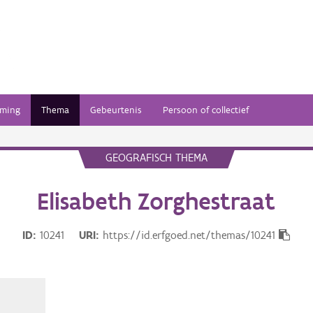
ming
Thema
Gebeurtenis
Persoon of collectief
GEOGRAFISCH THEMA
Elisabeth Zorghestraat
ID
10241
URI
https://id.erfgoed.net/themas/10241