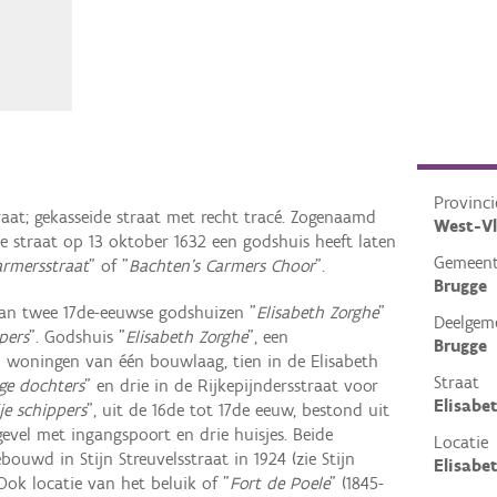
Provinci
aat; gekasseide straat met recht tracé. Zogenaamd
West-V
ze straat op 13 oktober 1632 een godshuis heeft laten
Gemeen
armersstraat
" of "
Bachten’s Carmers Choor
".
Brugge
 van twee 17de-eeuwse godshuizen "
Elisabeth Zorghe
"
Deelgem
pers
". Godshuis "
Elisabeth Zorghe
", een
Brugge
 woningen van één bouwlaag, tien in de Elisabeth
Straat
ge dochters
" en drie in de Rijkepijndersstraat voor
Elisabe
je schippers
", uit de 16de tot 17de eeuw, bestond uit
gevel met ingangspoort en drie huisjes. Beide
Locatie
ouwd in Stijn Streuvelsstraat in 1924 (zie Stijn
Elisabe
Ook locatie van het beluik of "
Fort de Poele
" (1845-