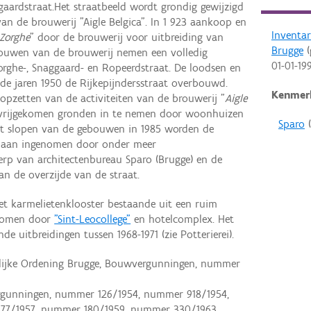
gaardstraat.Het straatbeeld wordt grondig gewijzigd
an de brouwerij "Aigle Belgica". In 1 923 aankoop en
Inventa
 Zorghe
" door de brouwerij voor uitbreiding van
Brugge
(
ebouwen van de brouwerij nemen een volledig
01-01-19
orghe-, Snaggaard- en Ropeerdstraat. De loodsen en
de jaren 1950 de Rijkepijndersstraat overbouwd.
Kenmer
topzetten van de activiteiten van de brouwerij "
Aigle
 vrijgekomen gronden in te nemen door woonhuizen
Sparo
(
et slopen van de gebouwen in 1985 worden de
jk aan ingenomen door onder meer
 van architectenbureau Sparo (Brugge) en de
an de overzijde van de straat.
het karmelietenklooster bestaande uit een ruim
nomen door
"Sint-Leocollege"
en hotelcomplex. Het
nde uitbreidingen tussen 1968-1971 (zie Potterierei).
elijke Ordening Brugge, Bouwvergunningen, nummer
rgunningen, nummer 126/1954, nummer 918/1954,
77/1957, nummer 180/1959, nummer 330/1963,