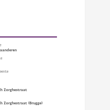
e
laanderen
te
eente
th Zorghestraat
th Zorghestraat (Brugge)