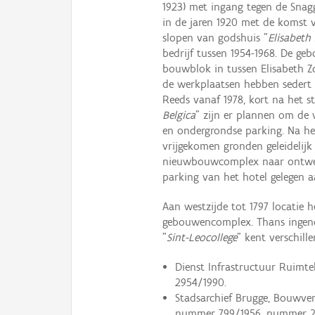
1923) met ingang tegen de Snag
in de jaren 1920 met de komst v
slopen van godshuis "
Elisabeth
bedrijf tussen 1954-1968. De g
bouwblok in tussen Elisabeth Z
de werkplaatsen hebben sedert 
Reeds vanaf 1978, kort na het s
Belgica
" zijn er plannen om de
en ondergrondse parking. Na h
vrijgekomen gronden geleideli
nieuwbouwcomplex naar ontwerp
parking van het hotel gelegen a
Aan westzijde tot 1797 locatie 
gebouwencomplex. Thans inge
"
Sint-Leocollege
" kent verschille
Dienst Infrastructuur Ruimt
2954/1990.
Stadsarchief Brugge, Bouwve
nummer 799/1956, nummer 2