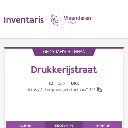
Inventaris
MENU
GEOGRAFISCH THEMA
Drukkerijstraat
Erfgoedobject
Aanduidingsobject
ID
1026
URI
https://id.erfgoed.net/themas/1026
Waarneming
Thema
Gebeurtenis
ALGEMEEN
BESCHRIJVING
KENMERKEN