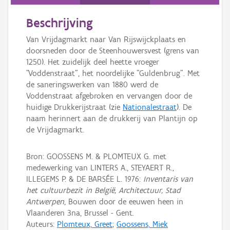
Persoon of collectief
Beschrijving
Downloads
Van Vrijdagmarkt naar Van Rijswijckplaats en
Hergebruik
doorsneden door de Steenhouwersvest (grens van
1250). Het zuidelijk deel heette vroeger
Aanmelden
"Voddenstraat", het noordelijke "Guldenbrug". Met
de saneringswerken van 1880 werd de
Voddenstraat afgebroken en vervangen door de
huidige Drukkerijstraat (zie
Nationalestraat
). De
naam herinnert aan de drukkerij van Plantijn op
de Vrijdagmarkt.
Bron: GOOSSENS M. & PLOMTEUX G. met
medewerking van LINTERS A., STEYAERT R.,
ILLEGEMS P. & DE BARSÉE L. 1976:
Inventaris van
het cultuurbezit in België, Architectuur, Stad
Antwerpen
, Bouwen door de eeuwen heen in
Vlaanderen 3na, Brussel - Gent.
Auteurs:
Plomteux, Greet
;
Goossens, Miek