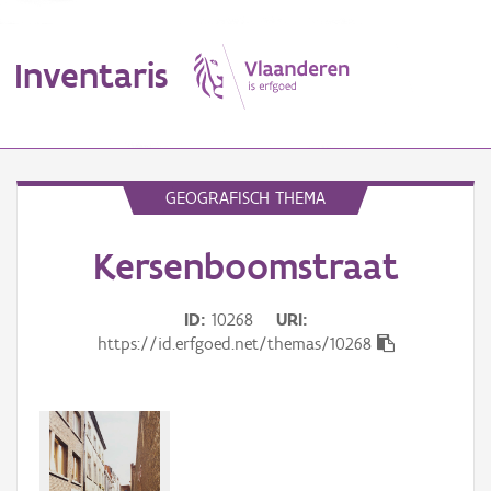
Inventaris
MENU
GEOGRAFISCH THEMA
Kersenboomstraat
Erfgoedobject
Aanduidingsobject
ID
10268
URI
https://id.erfgoed.net/themas/10268
Waarneming
Thema
Gebeurtenis