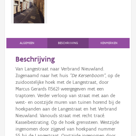
Persoon of collectief
Downloads
Hergebruik
Aanmelden
ALGEMEEN
BESCHRIJVING
KENMERKEN
Beschrijving
Van Langestraat naar Verbrand Nieuwland.
Zogenaamd naar het huis
"De Kersenboom"
, op de
zuidoostelijke hoek met de Langestraat, door
Marcus Gerards (1562) weergegeven met een
traptoren. Verder verloop van straat met aan de
west- en oostzijde muren van tuinen horend bij de
hoekpanden aan de Langestraat en het Verbrand
Nieuwland. Vanouds straat met recht tracé.
Kasseibestrating. Op de hoek grenssteen. Westzijde
ingenomen door zijgevel van hoekpand nummer
55 bij de Langestraat. Oostzijde ingenomen door