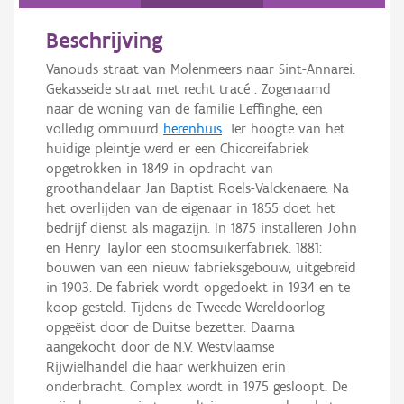
Persoon of collectief
Beschrijving
Downloads
Vanouds straat van Molenmeers naar Sint-Annarei.
Hergebruik
Gekasseide straat met recht tracé . Zogenaamd
naar de woning van de familie Leffinghe, een
Aanmelden
volledig ommuurd
herenhuis
. Ter hoogte van het
huidige pleintje werd er een Chicoreifabriek
opgetrokken in 1849 in opdracht van
groothandelaar Jan Baptist Roels-Valckenaere. Na
het overlijden van de eigenaar in 1855 doet het
bedrijf dienst als magazijn. In 1875 installeren John
en Henry Taylor een stoomsuikerfabriek. 1881:
bouwen van een nieuw fabrieksgebouw, uitgebreid
in 1903. De fabriek wordt opgedoekt in 1934 en te
koop gesteld. Tijdens de Tweede Wereldoorlog
opgeëist door de Duitse bezetter. Daarna
aangekocht door de N.V. Westvlaamse
Rijwielhandel die haar werkhuizen erin
onderbracht. Complex wordt in 1975 gesloopt. De