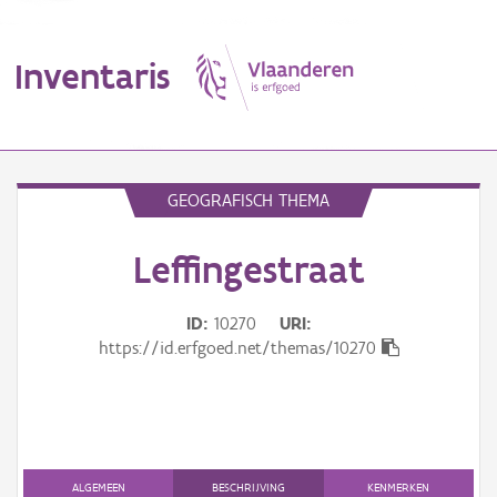
Inventaris
MENU
GEOGRAFISCH THEMA
Leffingestraat
Erfgoedobject
Aanduidingsobject
ID
10270
URI
https://id.erfgoed.net/themas/10270
Waarneming
Thema
Gebeurtenis
ALGEMEEN
BESCHRIJVING
KENMERKEN