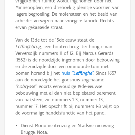
vrijgekomen ruimte wordt ingenomen door het
Minneboplein, een driehoekig pleintje voorzien van
lagere begroeiing. De molensteen en het beeld van
arbeider verwijzen naar vroegere fabriek. Rechts
ervan gekasseide straat.
Van de 13de tot de 15de eeuw staat de
Leffingebrug
,- een houten brug- ter hoogte van
Verversdijk nummers 11 of 12. Bij Marcus Gerards
(1562) is de noordzijde ingenomen door bebouwing
en de zuidzijde door een ommuurde tuin met
bomen horend bij het
huis
"Leffinghe"
. Sinds 1657
aan de noordzijde het godshuis zogenaamd
"Cobrysse"
. Voorts eenvoudige 19de-eeuwse
bebouwing met al dan niet bepleisterd parement
van baksteen, zie nummers 1-3, nummer 13,
nummer 17. Het opschrift bij nummers 1-3 wijst op
de voormalige handelsfunctie van het pand.
Dienst Monumentenzorg en Stadsvernieuwing
Brugge, Nota.