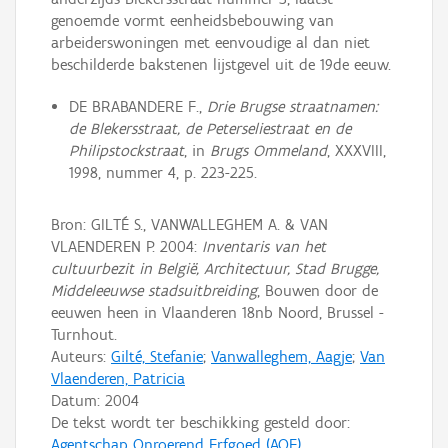
genoemde vormt eenheidsbebouwing van
arbeiderswoningen met eenvoudige al dan niet
beschilderde bakstenen lijstgevel uit de 19de eeuw.
DE BRABANDERE F.,
Drie Brugse straatnamen:
de Blekersstraat, de Peterseliestraat en de
Philipstockstraat
, in
Brugs Ommeland
, XXXVIII,
1998, nummer 4, p. 223-225.
Bron: GILTÉ S., VANWALLEGHEM A. & VAN
VLAENDEREN P. 2004:
Inventaris van het
cultuurbezit in België, Architectuur, Stad Brugge,
Middeleeuwse stadsuitbreiding
, Bouwen door de
eeuwen heen in Vlaanderen 18nb Noord, Brussel -
Turnhout.
Auteurs:
Gilté, Stefanie
;
Vanwalleghem, Aagje
;
Van
Vlaenderen, Patricia
Datum:
2004
De tekst wordt ter beschikking gesteld door:
Agentschap Onroerend Erfgoed (AOE)