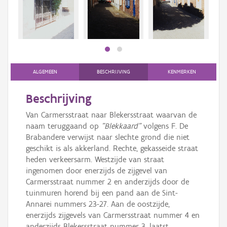
Persoon of collectief
Downloads
Hergebruik
Aanmelden
ALGEMEEN
BESCHRIJVING
KENMERKEN
Beschrijving
Van Carmersstraat naar Blekersstraat waarvan de
naam teruggaand op
"Blekkaard"
volgens F. De
Brabandere verwijst naar slechte grond die niet
geschikt is als akkerland. Rechte, gekasseide straat
heden verkeersarm. Westzijde van straat
ingenomen door enerzijds de zijgevel van
Carmersstraat nummer 2 en anderzijds door de
tuinmuren horend bij een pand aan de Sint-
Annarei nummers 23-27. Aan de oostzijde,
enerzijds zijgevels van Carmersstraat nummer 4 en
anderzijds Blekersstraat nummer 3, laatst