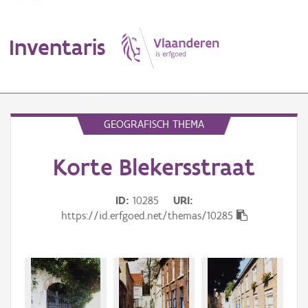
Inventaris
MENU
GEOGRAFISCH THEMA
Korte Blekersstraat
Erfgoedobject
Aanduidingsobject
ID
10285
URI
https://id.erfgoed.net/themas/10285
Waarneming
Thema
Gebeurtenis