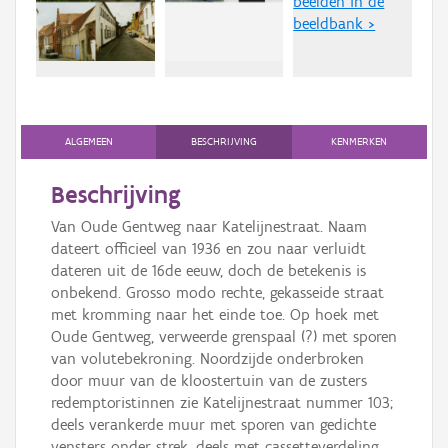
beelden in de
Persoon of collectief
beeldbank >
Downloads
Hergebruik
Aanmelden
ALGEMEEN
BESCHRIJVING
KENMERKEN
Beschrijving
Van Oude Gentweg naar Katelijnestraat. Naam
dateert officieel van 1936 en zou naar verluidt
dateren uit de 16de eeuw, doch de betekenis is
onbekend. Grosso modo rechte, gekasseide straat
met kromming naar het einde toe. Op hoek met
Oude Gentweg, verweerde grenspaal (?) met sporen
van volutebekroning. Noordzijde onderbroken
door muur van de kloostertuin van de zusters
redemptoristinnen zie Katelijnestraat nummer 103;
deels verankerde muur met sporen van gedichte
vensters onder strek, deels met cassetteverdeling.