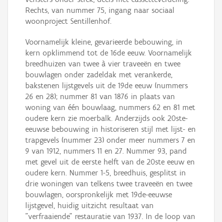
Rechts, van nummer 75, ingang naar sociaal
woonproject Sentillenhof.
Voornamelijk kleine, gevarieerde bebouwing, in
kern opklimmend tot de 16de eeuw. Voornamelijk
breedhuizen van twee à vier traveeën en twee
bouwlagen onder zadeldak met verankerde,
bakstenen lijstgevels uit de 19de eeuw (nummers
26 en 28); nummer 81 van 1876 in plaats van
woning van één bouwlaag, nummers 62 en 81 met
oudere kern zie moerbalk. Anderzijds ook 20ste-
eeuwse bebouwing in historiseren stijl met lijst- en
trapgevels (nummer 23) onder meer nummers 7 en
9 van 1912, nummers 11 en 27. Nummer 93, pand
met gevel uit de eerste helft van de 20ste eeuw en
oudere kern. Nummer 1-5, breedhuis, gesplitst in
drie woningen van telkens twee traveeën en twee
bouwlagen, oorspronkelijk met 19de-eeuwse
lijstgevel, huidig uitzicht resultaat van
"verfraaiende" restauratie van 1937. In de loop van