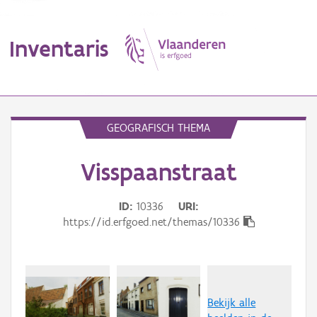
Inventaris
MENU
GEOGRAFISCH THEMA
Visspaanstraat
Erfgoedobject
Aanduidingsobject
ID
10336
URI
https://id.erfgoed.net/themas/10336
Waarneming
Thema
Gebeurtenis
Bekijk alle