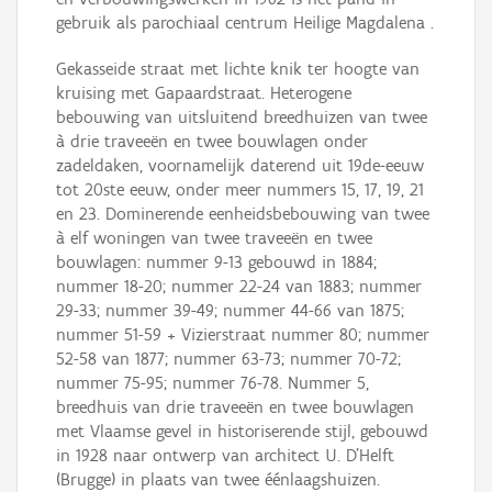
gebruik als parochiaal centrum Heilige Magdalena .
Gekasseide straat met lichte knik ter hoogte van
kruising met Gapaardstraat. Heterogene
bebouwing van uitsluitend breedhuizen van twee
à drie traveeën en twee bouwlagen onder
zadeldaken, voornamelijk daterend uit 19de-eeuw
tot 20ste eeuw, onder meer nummers 15, 17, 19, 21
en 23. Dominerende eenheidsbebouwing van twee
à elf woningen van twee traveeën en twee
bouwlagen: nummer 9-13 gebouwd in 1884;
nummer 18-20; nummer 22-24 van 1883; nummer
29-33; nummer 39-49; nummer 44-66 van 1875;
nummer 51-59 + Vizierstraat nummer 80; nummer
52-58 van 1877; nummer 63-73; nummer 70-72;
nummer 75-95; nummer 76-78. Nummer 5,
breedhuis van drie traveeën en twee bouwlagen
met Vlaamse gevel in historiserende stijl, gebouwd
in 1928 naar ontwerp van architect U. D'Helft
(Brugge) in plaats van twee éénlaagshuizen.