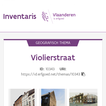
Inventaris
MENU
GEOGRAFISCH THEMA
Violierstraat
Erfgoedobject
Aanduidingsobject
ID
10343
URI
https://id.erfgoed.net/themas/10343
Waarneming
Thema
Gebeurtenis