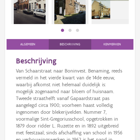
Persoon of collectief
Downloads
Hergebruik
Aanmelden
ALGEMEEN
BESCHRIJVING
KENMERKEN
Beschrijving
Van Schaarstraat naar Boninvest. Benaming, reeds
vermeld in het vierde kwart van de 14de eeuw,
waarbij afkomst niet helemaal duidelijk is:
mogelijk zogenaamd naar bloem of huisnaam.
Tweede straathelft vanaf Gapaardstraat pas
aangelegd circa 1900; voorheen haast volledig
ingenomen door blekerijvelden. Nummer 7,
voormalige Sint-Gregoriusschool, opgetrokken in
1879 door ridder L. Ruzette en in 1892 uitgebreid
met feestzaal; sinds afschaffing van school in 1956
en verbouwingswerken in 1962 is het pand in