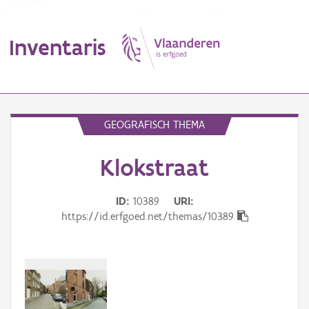
Inventaris
MENU
GEOGRAFISCH THEMA
Klokstraat
Erfgoedobject
Aanduidingsobject
ID
10389
URI
https://id.erfgoed.net/themas/10389
Waarneming
Thema
Gebeurtenis