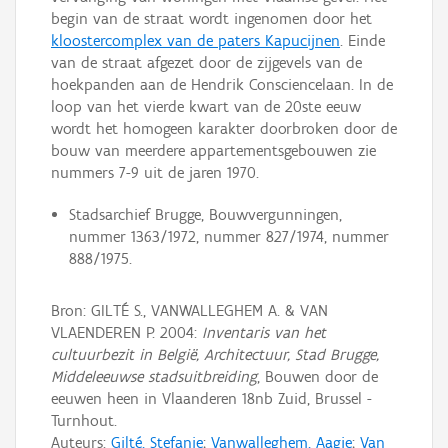
begin van de straat wordt ingenomen door het
kloostercomplex van de paters Kapucijnen
. Einde
van de straat afgezet door de zijgevels van de
hoekpanden aan de Hendrik Consciencelaan. In de
loop van het vierde kwart van de 20ste eeuw
wordt het homogeen karakter doorbroken door de
bouw van meerdere appartementsgebouwen zie
nummers 7-9 uit de jaren 1970.
Stadsarchief Brugge, Bouwvergunningen,
nummer 1363/1972, nummer 827/1974, nummer
888/1975.
Bron: GILTÉ S., VANWALLEGHEM A. & VAN
VLAENDEREN P. 2004:
Inventaris van het
cultuurbezit in België, Architectuur, Stad Brugge,
Middeleeuwse stadsuitbreiding
, Bouwen door de
eeuwen heen in Vlaanderen 18nb Zuid, Brussel -
Turnhout.
Auteurs:
Gilté, Stefanie
;
Vanwalleghem, Aagje
;
Van