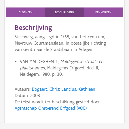
Persoon of collectief
ALGEMEEN
BESCHRIJVING
KENMERKEN
Downloads
Beschrijving
Hergebruik
Steenweg, aangelegd in 1768, van het centrum,
Mevrouw Courtmanslaan, in oostelijke richting
Aanmelden
van Gent naar de Staatsbaan in Adegem.
VAN MALDEGHEM J.,
Maldegemse straat- en
plaatsnamen,
Maldegems Erfgoed, deel II,
Maldegem, 1980, p. 30.
Auteurs:
Bogaert, Chris
;
Lanclus, Kathleen
Datum:
2003
De tekst wordt ter beschikking gesteld door:
Agentschap Onroerend Erfgoed (AOE)