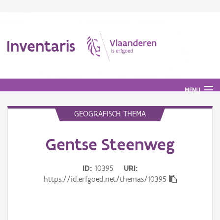
Inventaris
MENU
GEOGRAFISCH THEMA
Erfgoedobject
Gentse Steenweg
Aanduidingsobject
ID
10395
URI
Waarneming
https://id.erfgoed.net/themas/10395
Thema
Gebeurtenis