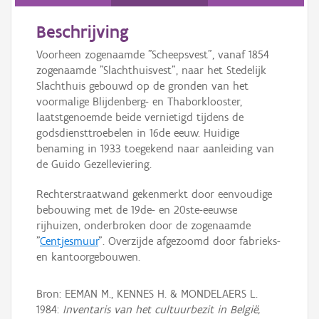
Persoon of collectief
Beschrijving
Downloads
Voorheen zogenaamde "Scheepsvest", vanaf 1854
Hergebruik
zogenaamde "Slachthuisvest", naar het Stedelijk
Slachthuis gebouwd op de gronden van het
Aanmelden
voormalige Blijdenberg- en Thaborklooster,
laatstgenoemde beide vernietigd tijdens de
godsdiensttroebelen in 16de eeuw. Huidige
benaming in 1933 toegekend naar aanleiding van
de Guido Gezelleviering.
Rechterstraatwand gekenmerkt door eenvoudige
bebouwing met de 19de- en 20ste-eeuwse
rijhuizen, onderbroken door de zogenaamde
"
Centjesmuur
". Overzijde afgezoomd door fabrieks-
en kantoorgebouwen.
Bron: EEMAN M., KENNES H. & MONDELAERS L.
1984:
Inventaris van het cultuurbezit in België,