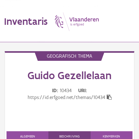
Inventaris
MENU
GEOGRAFISCH THEMA
Guido Gezellelaan
Erfgoedobject
Aanduidingsobject
ID
10434
URI
https://id.erfgoed.net/themas/10434
Waarneming
Thema
Gebeurtenis
ALGEMEEN
BESCHRIJVING
KENMERKEN