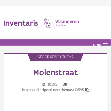
Inventaris
MENU
GEOGRAFISCH THEMA
Erfgoedobject
Molenstraat
Aanduidingsobject
ID
10595
URI
Waarneming
https://id.erfgoed.net/themas/10595
Thema
Gebeurtenis