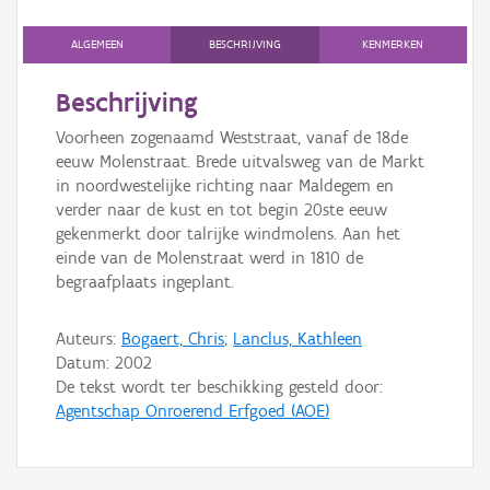
Persoon of collectief
ALGEMEEN
BESCHRIJVING
KENMERKEN
Downloads
Beschrijving
Hergebruik
Voorheen zogenaamd Weststraat, vanaf de 18de
eeuw Molenstraat. Brede uitvalsweg van de Markt
Aanmelden
in noordwestelijke richting naar Maldegem en
verder naar de kust en tot begin 20ste eeuw
gekenmerkt door talrijke windmolens. Aan het
einde van de Molenstraat werd in 1810 de
begraafplaats ingeplant.
Auteurs:
Bogaert, Chris
;
Lanclus, Kathleen
Datum:
2002
De tekst wordt ter beschikking gesteld door:
Agentschap Onroerend Erfgoed (AOE)