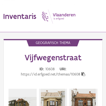
Inventaris
MENU
GEOGRAFISCH THEMA
Vijfwegenstraat
Erfgoedobject
Aanduidingsobject
ID
10608
URI
https://id.erfgoed.net/themas/10608
Waarneming
Thema
Gebeurtenis