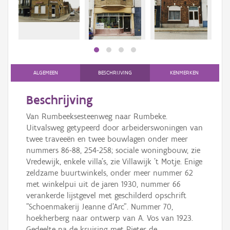
Persoon of collectief
Downloads
Hergebruik
Aanmelden
ALGEMEEN
BESCHRIJVING
KENMERKEN
Beschrijving
Van Rumbeeksesteenweg naar Rumbeke.
Uitvalsweg getypeerd door arbeiderswoningen van
twee traveeën en twee bouwlagen onder meer
nummers 86-88, 254-258; sociale woningbouw, zie
Vredewijk, enkele villa's, zie Villawijk 't Motje. Enige
zeldzame buurtwinkels, onder meer nummer 62
met winkelpui uit de jaren 1930, nummer 66
verankerde lijstgevel met geschilderd opschrift
"Schoenmakerij Jeanne d'Arc". Nummer 70,
hoekherberg naar ontwerp van A. Vos van 1923.
Gedeelte na de kruising met Pieter de