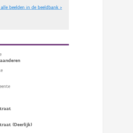
 alle beelden in de beeldbank >
e
laanderen
te
eente
traat
traat (Deerlijk)