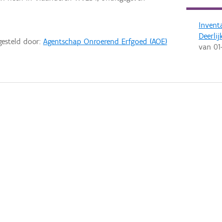
Invent
Deerlij
gesteld door:
Agentschap Onroerend Erfgoed (AOE)
van
01