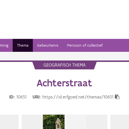
ming
Thema
Gebeurtenis
Persoon of collectief
GEOGRAFISCH THEMA
Achterstraat
ID
10651
URI
https://id.erfgoed.net/themas/10651