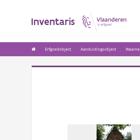
Inventaris
Erfgoedobject
Aanduidingsobject
Waarne