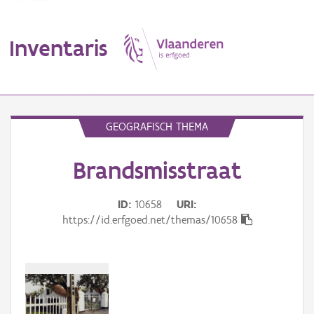
Inventaris
MENU
GEOGRAFISCH THEMA
Brandsmisstraat
Erfgoedobject
Aanduidingsobject
ID
10658
URI
https://id.erfgoed.net/themas/10658
Waarneming
Thema
Gebeurtenis