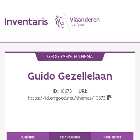
Inventaris
MENU
GEOGRAFISCH THEMA
Guido Gezellelaan
Erfgoedobject
Aanduidingsobject
ID
10673
URI
https://id.erfgoed.net/themas/10673
Waarneming
Thema
Gebeurtenis
ALGEMEEN
BESCHRIJVING
KENMERKEN