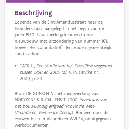
Persoon of collectief
Beschrijving
Downloads
Lopende van de Sint-Amandusstraat naar de
Hergebruik
Paanderstraat, aangelegd in het begin van de
jaren 1960. Straatbeeld gekenmerkt door
Aanmelden
nieuwbouw, met uitzondering van nummer 101,
hoeve "Het Columbahof". Ten zuiden gemeentelijk
sportstadion.
TACK L.,
Een studie van het Deerlijkse wegennet
tussen 1950 en 2000 (dl. I)
, in
Derlike
, nr. 1,
2000, p. 20.
Bron: DE GUNSCH A. met medewerking van
MOEYKENS S. & CALLENS T. 2007:
Inventaris van
het bouwkundig erfgoed, Provincie West-
Vlaanderen, Gemeente Deerlijk
, Bouwen door de
eeuwen heen in Vlaanderen WVL34, onuitgegeven
werkdocumenten.