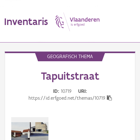
Inventaris
MENU
GEOGRAFISCH THEMA
Tapuitstraat
Erfgoedobject
Aanduidingsobject
ID
10719
URI
https://id.erfgoed.net/themas/10719
Waarneming
Thema
Gebeurtenis