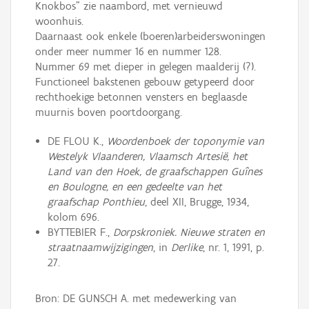
Knokbos" zie naambord, met vernieuwd
woonhuis.
Daarnaast ook enkele (boeren)arbeiderswoningen
onder meer nummer 16 en nummer 128.
Nummer 69 met dieper in gelegen maalderij (?).
Functioneel bakstenen gebouw getypeerd door
rechthoekige betonnen vensters en beglaasde
muurnis boven poortdoorgang.
DE FLOU K.,
Woordenboek der toponymie van
Westelyk Vlaanderen, Vlaamsch Artesië, het
Land van den Hoek, de graafschappen Guînes
en Boulogne, en een gedeelte van het
graafschap Ponthieu
, deel XII, Brugge, 1934,
kolom 696.
BYTTEBIER F.,
Dorpskroniek. Nieuwe straten en
straatnaamwijzigingen
, in
Derlike
, nr. 1, 1991, p.
27.
Bron: DE GUNSCH A. met medewerking van