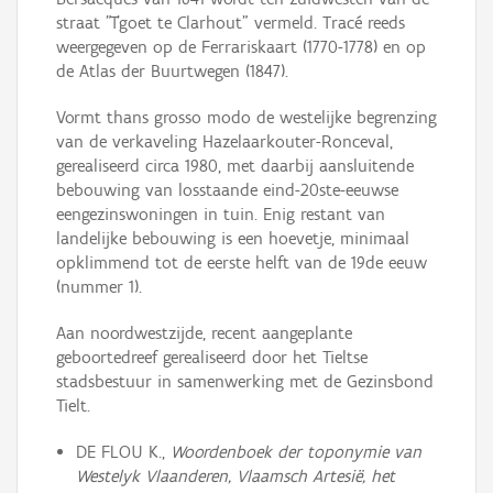
straat "T'goet te Clarhout" vermeld. Tracé reeds
weergegeven op de Ferrariskaart (1770-1778) en op
de Atlas der Buurtwegen (1847).
Vormt thans grosso modo de westelijke begrenzing
van de verkaveling Hazelaarkouter-Ronceval,
gerealiseerd circa 1980, met daarbij aansluitende
bebouwing van losstaande eind-20ste-eeuwse
eengezinswoningen in tuin. Enig restant van
landelijke bebouwing is een hoevetje, minimaal
opklimmend tot de eerste helft van de 19de eeuw
(nummer 1).
Aan noordwestzijde, recent aangeplante
geboortedreef gerealiseerd door het Tieltse
stadsbestuur in samenwerking met de Gezinsbond
Tielt.
DE FLOU K.,
Woordenboek der toponymie van
Westelyk Vlaanderen, Vlaamsch Artesië, het