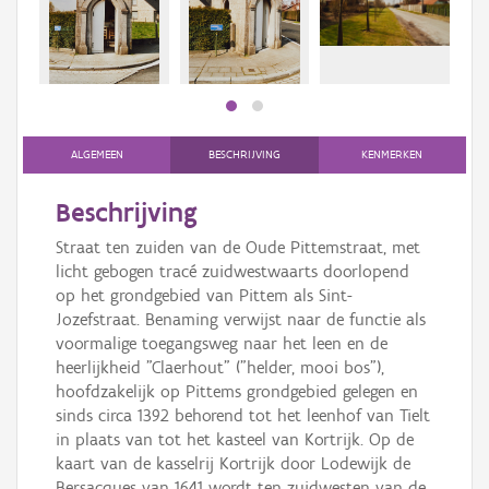
Persoon of collectief
Downloads
Hergebruik
Aanmelden
ALGEMEEN
BESCHRIJVING
KENMERKEN
Beschrijving
Straat ten zuiden van de Oude Pittemstraat, met
licht gebogen tracé zuidwestwaarts doorlopend
op het grondgebied van Pittem als Sint-
Jozefstraat. Benaming verwijst naar de functie als
voormalige toegangsweg naar het leen en de
heerlijkheid "Claerhout" ("helder, mooi bos"),
hoofdzakelijk op Pittems grondgebied gelegen en
sinds circa 1392 behorend tot het leenhof van Tielt
in plaats van tot het kasteel van Kortrijk. Op de
kaart van de kasselrij Kortrijk door Lodewijk de
Bersacques van 1641 wordt ten zuidwesten van de