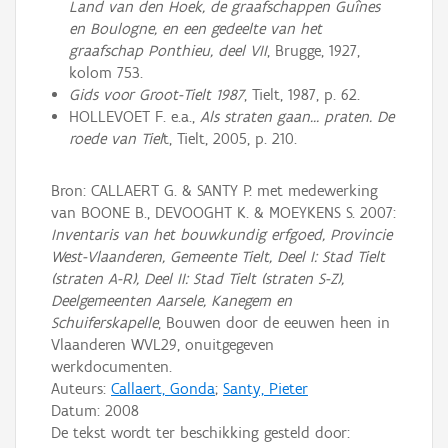
Land van den Hoek, de graafschappen Guînes
en Boulogne, en een gedeelte van het
graafschap Ponthieu, deel VII
, Brugge, 1927,
kolom 753.
Gids voor Groot-Tielt 1987
, Tielt, 1987, p. 62.
HOLLEVOET F. e.a.,
Als straten gaan… praten. De
roede van Tiel
t, Tielt, 2005, p. 210.
Bron: CALLAERT G. & SANTY P. met medewerking
van BOONE B., DEVOOGHT K. & MOEYKENS S. 2007:
Inventaris van het bouwkundig erfgoed, Provincie
West-Vlaanderen, Gemeente Tielt, Deel I: Stad Tielt
(straten A-R), Deel II: Stad Tielt (straten S-Z),
Deelgemeenten Aarsele, Kanegem en
Schuiferskapelle
, Bouwen door de eeuwen heen in
Vlaanderen WVL29, onuitgegeven
werkdocumenten.
Auteurs:
Callaert, Gonda
;
Santy, Pieter
Datum:
2008
De tekst wordt ter beschikking gesteld door: