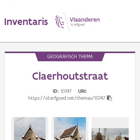
Inventaris
MENU
GEOGRAFISCH THEMA
Claerhoutstraat
Erfgoedobject
Aanduidingsobject
ID
10747
URI
https://id.erfgoed.net/themas/10747
Waarneming
Thema
Gebeurtenis