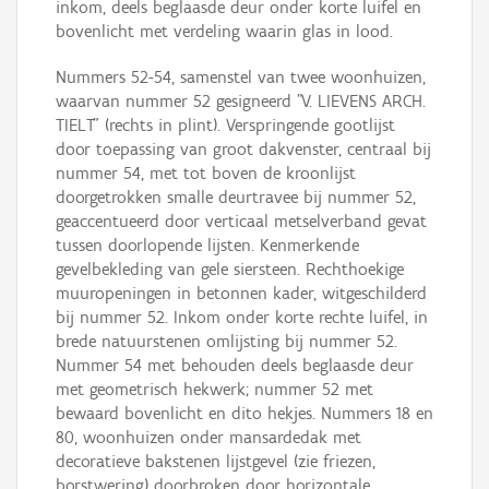
inkom, deels beglaasde deur onder korte luifel en
bovenlicht met verdeling waarin glas in lood.
Nummers 52-54, samenstel van twee woonhuizen,
waarvan nummer 52 gesigneerd "V. LIEVENS ARCH.
TIELT" (rechts in plint). Verspringende gootlijst
door toepassing van groot dakvenster, centraal bij
nummer 54, met tot boven de kroonlijst
doorgetrokken smalle deurtravee bij nummer 52,
geaccentueerd door verticaal metselverband gevat
tussen doorlopende lijsten. Kenmerkende
gevelbekleding van gele siersteen. Rechthoekige
muuropeningen in betonnen kader, witgeschilderd
bij nummer 52. Inkom onder korte rechte luifel, in
brede natuurstenen omlijsting bij nummer 52.
Nummer 54 met behouden deels beglaasde deur
met geometrisch hekwerk; nummer 52 met
bewaard bovenlicht en dito hekjes. Nummers 18 en
80, woonhuizen onder mansardedak met
decoratieve bakstenen lijstgevel (zie friezen,
borstwering) doorbroken door horizontale,