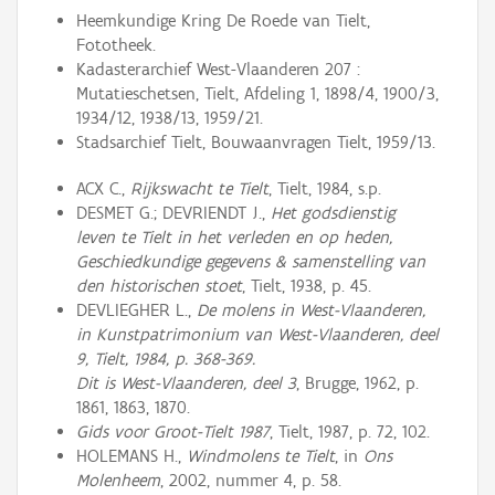
Heemkundige Kring De Roede van Tielt,
Fototheek.
Kadasterarchief West-Vlaanderen 207 :
Mutatieschetsen, Tielt, Afdeling 1, 1898/4, 1900/3,
1934/12, 1938/13, 1959/21.
Stadsarchief Tielt, Bouwaanvragen Tielt, 1959/13.
ACX C.,
Rijkswacht te Tielt
, Tielt, 1984, s.p.
DESMET G.; DEVRIENDT J.,
Het godsdienstig
leven te Tielt in het verleden en op heden,
Geschiedkundige gegevens & samenstelling van
den historischen stoet
, Tielt, 1938, p. 45.
DEVLIEGHER L.,
De molens in West-Vlaanderen,
in Kunstpatrimonium van West-Vlaanderen, deel
9, Tielt, 1984, p. 368-369.
Dit is West-Vlaanderen, deel 3
, Brugge, 1962, p.
1861, 1863, 1870.
Gids voor Groot-Tielt 1987
, Tielt, 1987, p. 72, 102.
HOLEMANS H.,
Windmolens te Tielt
, in
Ons
Molenheem
, 2002, nummer 4, p. 58.