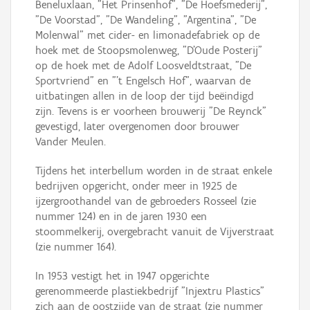
Beneluxlaan, "Het Prinsenhof", "De Hoefsmederij",
"De Voorstad", "De Wandeling", "Argentina", "De
Molenwal" met cider- en limonadefabriek op de
hoek met de Stoopsmolenweg, "D'Oude Posterij"
op de hoek met de Adolf Loosveldtstraat, "De
Sportvriend" en "'t Engelsch Hof", waarvan de
uitbatingen allen in de loop der tijd beëindigd
zijn. Tevens is er voorheen brouwerij "De Reynck"
gevestigd, later overgenomen door brouwer
Vander Meulen.
Tijdens het interbellum worden in de straat enkele
bedrijven opgericht, onder meer in 1925 de
ijzergroothandel van de gebroeders Rosseel (zie
nummer 124) en in de jaren 1930 een
stoommelkerij, overgebracht vanuit de Vijverstraat
(zie nummer 164).
In 1953 vestigt het in 1947 opgerichte
gerenommeerde plastiekbedrijf "Injextru Plastics"
zich aan de oostzijde van de straat (zie nummer