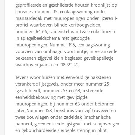
geprofileerde en geschilderde houten kroonlijst op
consoles; nummer 15, eenlaagswoning onder
mansardedak met muuropeningen onder ijzeren I-
profiel waarboven blinde korfboogvelden;
nummers 64-66, samenstel van twee enkelhuizen
in spiegelbeeldschema met getoogde
muuropeningen. Nummer 195, eenlaagswoning
voorzien van omhaagd voortuintje; in verankerde
bakstenen zijgevel klein beglaasd gevelkapelletje
waarboven jaarsteen "1892" (?).
Tevens woonhuizen met eenvoudige bakstenen
verankerde lijstgevels, onder meer nummer 25
(geschilderd); nummers 57 en 63, resterende
eenheidsbebouwing met gewijzigde
muuropeningen, bij nummer 63 onder betonnen
latei. Nummer 158, breedhuis van vijf traveeën en
twee bouwlagen onder zadeldak (mechanische
pannen); gecementeerde lijstgevel met schijnvoegen
en gebouchardeerde sierbepleistering in plint.