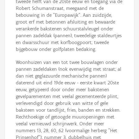
tweede helft van de 20ste eeuw en toegang via de
Robert Schumanstraat, meegaand met de
bebouwing in de "Europawijk". Aan zuidzijde,
groot erf met betonnen afsluiting en bewaarde
verankerde bakstenen schuurstalvleugel onder
pannen zadeldak (pannen); tweedelige staldeurtjes
en dwarsschuur met korfboogpoort; tweede
bijgebouw onder golfplaten bedaking.
Woonhuizen van een tot twee bouwlagen onder
pannen zadeldaken (nok evenwijdig met straat; al
dan niet geglazuurde mechanische pannen)
daterend uit eind 19de eeuw - eerste kwart 20ste
eeuw, getypeerd door onder meer bakstenen
gevelparementen met veelal gecementeerde plint,
verlevendigd door gebruik van witte of gele
baksteen voor tandlijst, fries, banden en strekken.
Rechthoekige of getoogde muuropeningen met
veelal vernieuwd schrijnwerk. Onder meer
nummers 13, 28, 60, 62 (voormalige herberg "Het
Prinsenhof"); nummer 3, dubbelhuis met