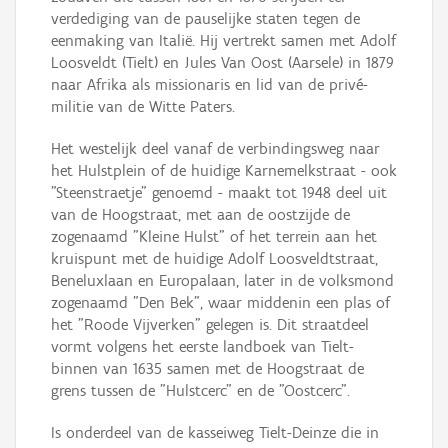
verdediging van de pauselijke staten tegen de
eenmaking van Italië. Hij vertrekt samen met Adolf
Loosveldt (Tielt) en Jules Van Oost (Aarsele) in 1879
naar Afrika als missionaris en lid van de privé-
militie van de Witte Paters.
Het westelijk deel vanaf de verbindingsweg naar
het Hulstplein of de huidige Karnemelkstraat - ook
"Steenstraetje" genoemd - maakt tot 1948 deel uit
van de Hoogstraat, met aan de oostzijde de
zogenaamd "Kleine Hulst" of het terrein aan het
kruispunt met de huidige Adolf Loosveldtstraat,
Beneluxlaan en Europalaan, later in de volksmond
zogenaamd "Den Bek", waar middenin een plas of
het "Roode Vijverken" gelegen is. Dit straatdeel
vormt volgens het eerste landboek van Tielt-
binnen van 1635 samen met de Hoogstraat de
grens tussen de "Hulstcerc" en de "Oostcerc".
Is onderdeel van de kasseiweg Tielt-Deinze die in