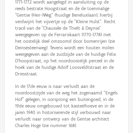
1771-1772 wordt aangelegd in aansluiting op de
reeds bestrate Hoogstraat en de de toenmalige
"Gentse (Heir-)Weg" (huidige Beneluxlaan); hierbij
verdwijnt het vijvertje op de "Kleine Hulst". Recht
tracé van de "Chaussée de Thielt à Deynse"
weergegeven op de Ferrariskaart (1770-1778) met
het oostelijk deel omzoomd door bomenrijen (zie
Deinsesteenweg). Tevens wordt een houten molen
weergegeven aan de zuidzijde van de huidige Felix
D'hoopstraat, op het noordoostelijk perceel in de
hoek van de huidige Adolf Loosveldtstraat en de
Driesstraat.
In de 17de eeuw is naar verluidt aan de
noordoostzijde van de weg het zogenaamd "Engels
Hof" gelegen, in oorsprong een buitengoed, in de
19de eeuw omgebouwd tot kasteelhoeve en in de
jaren 1940 in historiserende stijl verbouwd naar
verluidt naar ontwerp van de Gentse architect
Charles Hoge (zie nummer 168).