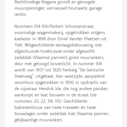
Rechthoekige (begane grond) en getoogde
muuropeningen; vernieuwd houtwerk; garage
rechts.
Nummers 104-106/Robert Schumanstraat,
voormalige wagenmakerij, opgetrokken volgens
kadaster in 1898 door Emiel Vander Plaetsen uit
Tielt. Witgeschilderde eenlaagsbebouwing met
afgeschuinde hoektravee onder afgewolfd
zadeldak (Vlaamse pannen); grote muurankers;
deur met getoogd bovenlicht. In nummer 106
wordt van 1907 tot 1920 herberg "De Gentsche
Steenweg" uitgebaat. Aan westzijde, aanpalend
woonhuis opgetrokken in 1900 in opdracht van
de nijveraar Hendrik Ide, die nog andere panden
aankoopt en laat bouwen in de straat (zie
nummers 20, 22, 114, 115). Geschilderde
baksteenbouw van twee traveeën en twee
bouwlagen onder zadeldak met Vlaamse pannen;
gelijkaardige muurankers.