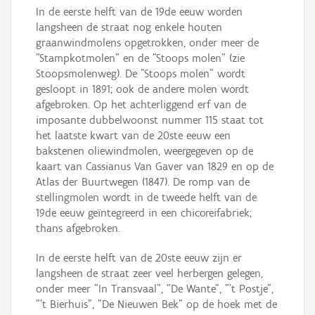
In de eerste helft van de 19de eeuw worden
langsheen de straat nog enkele houten
graanwindmolens opgetrokken, onder meer de
"Stampkotmolen" en de "Stoops molen" (zie
Stoopsmolenweg). De "Stoops molen" wordt
gesloopt in 1891; ook de andere molen wordt
afgebroken. Op het achterliggend erf van de
imposante dubbelwoonst nummer 115 staat tot
het laatste kwart van de 20ste eeuw een
bakstenen oliewindmolen, weergegeven op de
kaart van Cassianus Van Gaver van 1829 en op de
Atlas der Buurtwegen (1847). De romp van de
stellingmolen wordt in de tweede helft van de
19de eeuw geïntegreerd in een chicoreifabriek;
thans afgebroken.
In de eerste helft van de 20ste eeuw zijn er
langsheen de straat zeer veel herbergen gelegen,
onder meer "In Transvaal", "De Wante", "'t Postje",
"'t Bierhuis", "De Nieuwen Bek" op de hoek met de