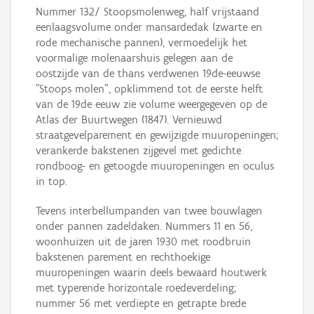
Nummer 132/ Stoopsmolenweg, half vrijstaand
eenlaagsvolume onder mansardedak (zwarte en
rode mechanische pannen), vermoedelijk het
voormalige molenaarshuis gelegen aan de
oostzijde van de thans verdwenen 19de-eeuwse
"Stoops molen", opklimmend tot de eerste helft
van de 19de eeuw zie volume weergegeven op de
Atlas der Buurtwegen (1847). Vernieuwd
straatgevelparement en gewijzigde muuropeningen;
verankerde bakstenen zijgevel met gedichte
rondboog- en getoogde muuropeningen en oculus
in top.
Tevens interbellumpanden van twee bouwlagen
onder pannen zadeldaken. Nummers 11 en 56,
woonhuizen uit de jaren 1930 met roodbruin
bakstenen parement en rechthoekige
muuropeningen waarin deels bewaard houtwerk
met typerende horizontale roedeverdeling;
nummer 56 met verdiepte en getrapte brede