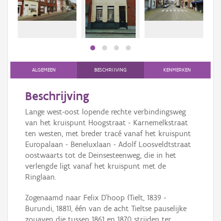
Persoon of collectief
Downloads
Hergebruik
Aanmelden
ALGEMEEN
BESCHRIJVING
KENMERKEN
Beschrijving
Lange west-oost lopende rechte verbindingsweg
van het kruispunt Hoogstraat - Karnemelkstraat
ten westen, met breder tracé vanaf het kruispunt
Europalaan - Beneluxlaan - Adolf Loosveldtstraat
oostwaarts tot de Deinsesteenweg, die in het
verlengde ligt vanaf het kruispunt met de
Ringlaan.
Zogenaamd naar Felix D'hoop (Tielt, 1839 -
Burundi, 1881), één van de acht Tieltse pauselijke
zouaven die tussen 1861 en 1870 strijden ter