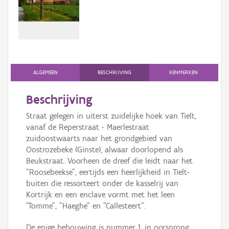
Persoon of collectief
Downloads
Hergebruik
Aanmelden
ALGEMEEN
BESCHRIJVING
KENMERKEN
Beschrijving
Straat gelegen in uiterst zuidelijke hoek van Tielt,
vanaf de Reperstraat - Maerlestraat
zuidoostwaarts naar het grondgebied van
Oostrozebeke (Ginste), alwaar doorlopend als
Beukstraat. Voorheen de dreef die leidt naar het
"Roosebeekse", eertijds een heerlijkheid in Tielt-
buiten die ressorteert onder de kasselrij van
Kortrijk en een enclave vormt met het leen
"Tomme", "Haeghe" en "Callesteert".
De enige bebouwing is nummer 1, in oorsprong