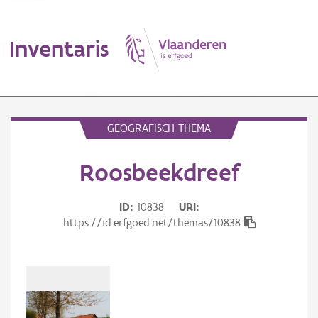
Inventaris
MENU
GEOGRAFISCH THEMA
Roosbeekdreef
Erfgoedobject
Aanduidingsobject
ID
10838
URI
https://id.erfgoed.net/themas/10838
Waarneming
Thema
Gebeurtenis