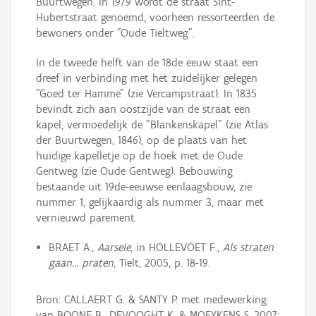
Buurtwegen. In 1979 wordt de straat Sint-
Hubertstraat genoemd, voorheen ressorteerden de
bewoners onder "Oude Tieltweg".
In de tweede helft van de 18de eeuw staat een
dreef in verbinding met het zuidelijker gelegen
"Goed ter Hamme" (zie Vercampstraat). In 1835
bevindt zich aan oostzijde van de straat een
kapel, vermoedelijk de "Blankenskapel" (zie Atlas
der Buurtwegen, 1846), op de plaats van het
huidige kapelletje op de hoek met de Oude
Gentweg (zie Oude Gentweg). Bebouwing
bestaande uit 19de-eeuwse eenlaagsbouw, zie
nummer 1, gelijkaardig als nummer 3, maar met
vernieuwd parement.
BRAET A.,
Aarsele
, in HOLLEVOET F.,
Als straten
gaan... praten
, Tielt, 2005, p. 18-19.
Bron: CALLAERT G. & SANTY P. met medewerking
van BOONE B., DEVOOGHT K. & MOEYKENS S. 2007: