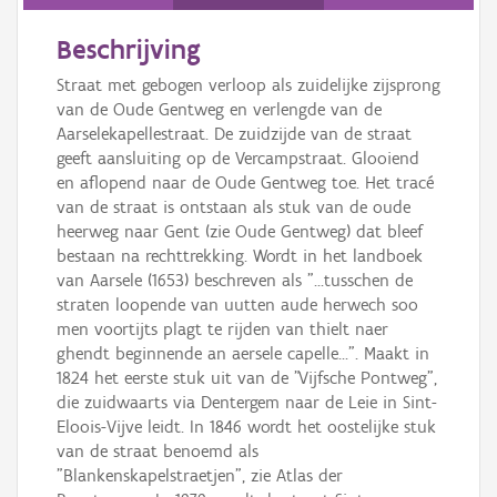
Persoon of collectief
Beschrijving
Downloads
Straat met gebogen verloop als zuidelijke zijsprong
Hergebruik
van de Oude Gentweg en verlengde van de
Aarselekapellestraat. De zuidzijde van de straat
Aanmelden
geeft aansluiting op de Vercampstraat. Glooiend
en aflopend naar de Oude Gentweg toe. Het tracé
van de straat is ontstaan als stuk van de oude
heerweg naar Gent (zie Oude Gentweg) dat bleef
bestaan na rechttrekking. Wordt in het landboek
van Aarsele (1653) beschreven als "...tusschen de
straten loopende van uutten aude herwech soo
men voortijts plagt te rijden van thielt naer
ghendt beginnende an aersele capelle...". Maakt in
1824 het eerste stuk uit van de "Vijfsche Pontweg",
die zuidwaarts via Dentergem naar de Leie in Sint-
Eloois-Vijve leidt. In 1846 wordt het oostelijke stuk
van de straat benoemd als
"Blankenskapelstraetjen", zie Atlas der