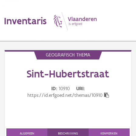
Inventaris
MENU
GEOGRAFISCH THEMA
Sint-Hubertstraat
Erfgoedobject
Aanduidingsobject
ID
10910
URI
https://id.erfgoed.net/themas/10910
Waarneming
Thema
Gebeurtenis
ALGEMEEN
BESCHRIJVING
KENMERKEN