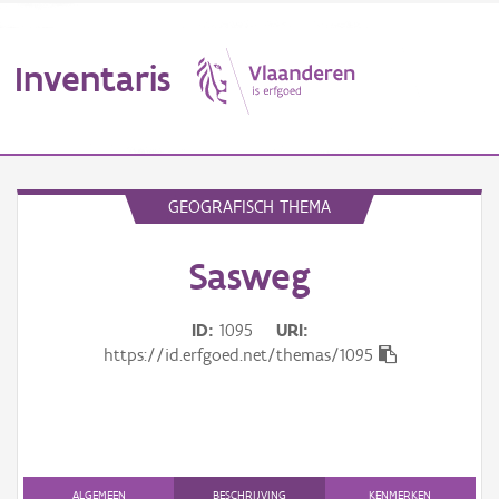
Inventaris
MENU
GEOGRAFISCH THEMA
Sasweg
Erfgoedobject
Aanduidingsobject
ID
1095
URI
https://id.erfgoed.net/themas/1095
Waarneming
Thema
Gebeurtenis
ALGEMEEN
BESCHRIJVING
KENMERKEN