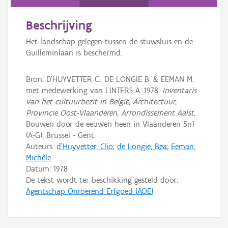
Persoon of collectief
Beschrijving
Downloads
Het landschap gelegen tussen de stuwsluis en de
Hergebruik
Guilleminlaan is beschermd.
Aanmelden
Bron: D'HUYVETTER C., DE LONGIE B. & EEMAN M.
met medewerking van LINTERS A. 1978:
Inventaris
van het cultuurbezit in België, Architectuur,
Provincie Oost-Vlaanderen, Arrondissement Aalst
,
Bouwen door de eeuwen heen in Vlaanderen 5n1
(A-G), Brussel - Gent.
Auteurs:
d'Huyvetter, Clio
;
de Longie, Bea
;
Eeman,
Michèle
Datum:
1978
De tekst wordt ter beschikking gesteld door:
Agentschap Onroerend Erfgoed (AOE)