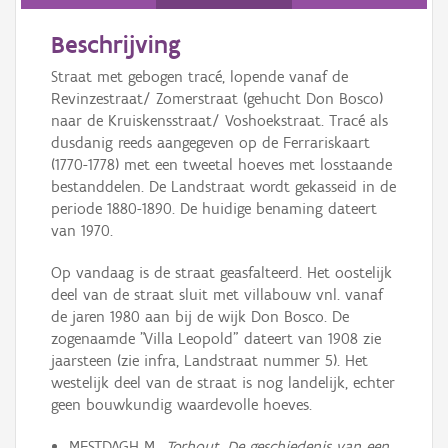
Persoon of collectief
Beschrijving
Downloads
Straat met gebogen tracé, lopende vanaf de
Hergebruik
Revinzestraat/ Zomerstraat (gehucht Don Bosco)
naar de Kruiskensstraat/ Voshoekstraat. Tracé als
Aanmelden
dusdanig reeds aangegeven op de Ferrariskaart
(1770-1778) met een tweetal hoeves met losstaande
bestanddelen. De Landstraat wordt gekasseid in de
periode 1880-1890. De huidige benaming dateert
van 1970.
Op vandaag is de straat geasfalteerd. Het oostelijk
deel van de straat sluit met villabouw vnl. vanaf
de jaren 1980 aan bij de wijk Don Bosco. De
zogenaamde "Villa Leopold" dateert van 1908 zie
jaarsteen (zie infra, Landstraat nummer 5). Het
westelijk deel van de straat is nog landelijk, echter
geen bouwkundig waardevolle hoeves.
MESTDAGH M.,
Torhout. De geschiedenis van een