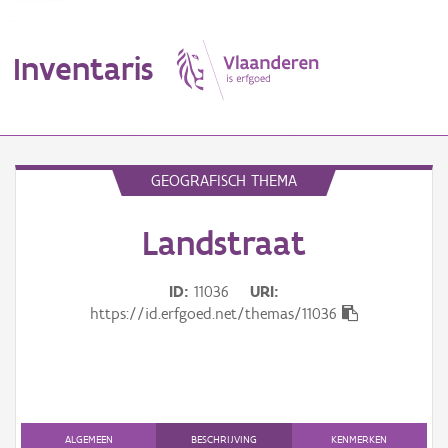
Inventaris
MENU
GEOGRAFISCH THEMA
Landstraat
Erfgoedobject
Aanduidingsobject
ID
11036
URI
https://id.erfgoed.net/themas/11036
Waarneming
Thema
Gebeurtenis
ALGEMEEN
BESCHRIJVING
KENMERKEN