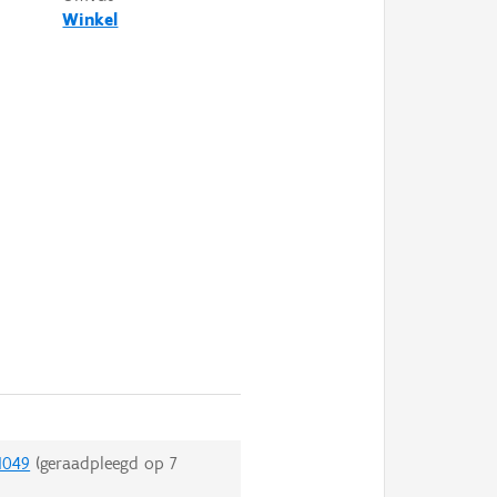
Winkel
1049
(geraadpleegd op
7