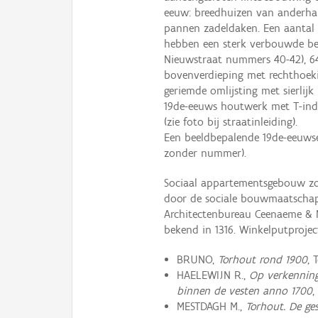
eeuw: breedhuizen van anderha
pannen zadeldaken. Een aantal b
hebben een sterk verbouwde beg
Nieuwstraat nummers 40-42), 6
bovenverdieping met rechthoek
geriemde omlijsting met sierlijk
19de-eeuws houtwerk met T-indel
(zie foto bij straatinleiding).
Een beeldbepalende 19de-eeuwse
zonder nummer).
Sociaal appartementsgebouw zo
door de sociale bouwmaatschap
Architectenbureau Ceenaeme & 
bekend in 1316. Winkelputproje
BRUNO,
Torhout rond 1900
, 
HAELEWIJN R.,
Op verkenning
binnen de vesten anno 1700
,
MESTDAGH M.,
Torhout. De ge