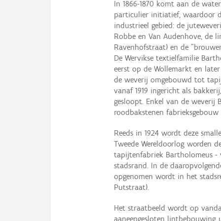
In 1866-1870 komt aan de wate
particulier initiatief, waardoor
industrieel gebied: de juteweve
Robbe en Van Audenhove, de li
Ravenhofstraat) en de "brouweri
De Wervikse textielfamilie Bart
eerst op de Wollemarkt en later
de weverij omgebouwd tot tapi
vanaf 1919 ingericht als bakke
gesloopt. Enkel van de weverij 
roodbakstenen fabrieksgebouw u
Reeds in 1924 wordt deze small
Tweede Wereldoorlog worden de
tapijtenfabriek Bartholomeus -
stadsrand. In de daaropvolgende
opgenomen wordt in het stadsre
Putstraat).
Het straatbeeld wordt op vand
aaneengesloten lintbebouwing u