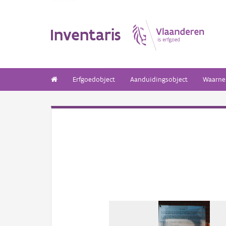
Inventaris
Erfgoedobject
Aanduidingsobject
Waarne