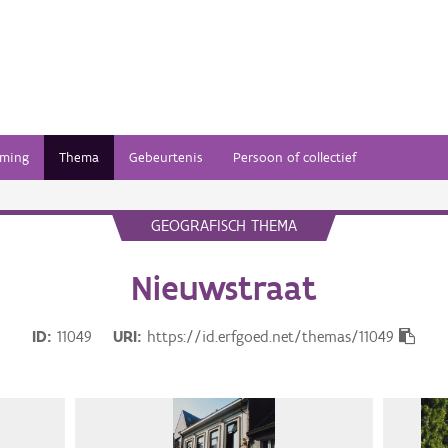
ming
Thema
Gebeurtenis
Persoon of collectief
GEOGRAFISCH THEMA
Nieuwstraat
ID
11049
URI
https://id.erfgoed.net/themas/11049