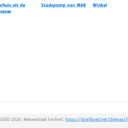
erhuis uit de
Stadspomp van 1868
Winkel
 eeuw
GOED 2026:
Nieuwstraat
[online],
https://id.erfgoed.net/themas/1