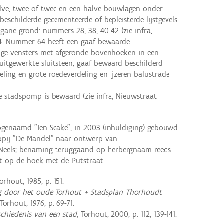
lve, twee of twee en een halve bouwlagen onder
eschilderde gecementeerde of bepleisterde lijstgevels
ane grond: nummers 28, 38, 40-42 (zie infra,
4. Nummer 64 heeft een gaaf bewaarde
ige vensters met afgeronde bovenhoeken in een
 uitgewerkte sluitsteen; gaaf bewaard beschilderd
ing en grote roedeverdeling en ijzeren balustrade
 stadspomp is bewaard (zie infra, Nieuwstraat
genaamd "Ten Scake", in 2003 (inhuldiging) gebouwd
pij "De Mandel" naar ontwerp van
Neels; benaming teruggaand op herbergnaam reeds
ct op de hoek met de Putstraat.
Torhout, 1985, p. 151.
 door het oude Torhout + Stadsplan Thorhoudt
 Torhout, 1976, p. 69-71.
schiedenis van een stad
, Torhout, 2000, p. 112, 139-141.