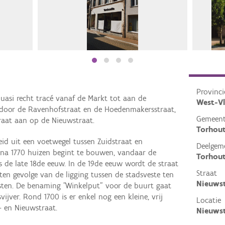
Provinci
uasi recht tracé vanaf de Markt tot aan de
West-V
 door de Ravenhofstraat en de Hoedenmakersstraat,
Gemeen
raat aan op de Nieuwstraat.
Torhou
eid uit een voetwegel tussen Zuidstraat en
Deelgem
na 1770 huizen begint te bouwen, vandaar de
Torhou
 de late 18de eeuw. In de 19de eeuw wordt de straat
Straat
ten gevolge van de ligging tussen de stadsveste ten
Nieuws
sten. De benaming "Winkelput" voor de buurt gaat
jver. Rond 1700 is er enkel nog een kleine, vrij
Locatie
 en Nieuwstraat.
Nieuwst