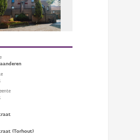
e
laanderen
te
t
eente
t
traat
raat (Torhout)