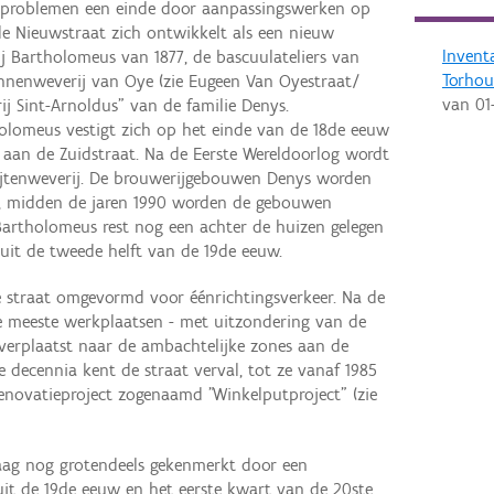
rproblemen een einde door aanpassingswerken op
 de Nieuwstraat zich ontwikkelt als een nieuw
Invent
rij Bartholomeus van 1877, de bascuulateliers van
Torhou
nnenweverij van Oye (zie Eugeen Van Oyestraat/
van
01
j Sint-Arnoldus" van de familie Denys.
holomeus vestigt zich op het einde van de 18de eeuw
 aan de Zuidstraat. Na de Eerste Wereldoorlog wordt
jtenweverij. De brouwerijgebouwen Denys worden
rij, midden de jaren 1990 worden de gebouwen
Bartholomeus rest nog een achter de huizen gelegen
it de tweede helft van de 19de eeuw.
e straat omgevormd voor éénrichtingsverkeer. Na de
 meeste werkplaatsen - met uitzondering van de
 verplaatst naar de ambachtelijke zones aan de
 decennia kent de straat verval, tot ze vanaf 1985
novatieproject zogenaamd "Winkelputproject" (zie
aag nog grotendeels gekenmerkt door een
it de 19de eeuw en het eerste kwart van de 20ste