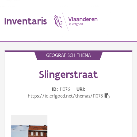
Inventaris
MENU
GEOGRAFISCH THEMA
Slingerstraat
Erfgoedobject
Aanduidingsobject
ID
11076
URI
https://id.erfgoed.net/themas/11076
Waarneming
Thema
Gebeurtenis