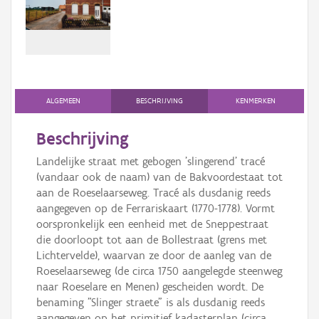
Persoon of collectief
Downloads
Hergebruik
Aanmelden
ALGEMEEN
BESCHRIJVING
KENMERKEN
Beschrijving
Landelijke straat met gebogen 'slingerend' tracé
(vandaar ook de naam) van de Bakvoordestaat tot
aan de Roeselaarseweg. Tracé als dusdanig reeds
aangegeven op de Ferrariskaart (1770-1778). Vormt
oorspronkelijk een eenheid met de Sneppestraat
die doorloopt tot aan de Bollestraat (grens met
Lichtervelde), waarvan ze door de aanleg van de
Roeselaarseweg (de circa 1750 aangelegde steenweg
naar Roeselare en Menen) gescheiden wordt. De
benaming "Slinger straete" is als dusdanig reeds
aangegeven op het primitief kadasterplan (circa