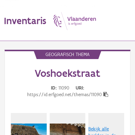
Inventaris
MENU
GEOGRAFISCH THEMA
Voshoekstraat
Erfgoedobject
Aanduidingsobject
ID
11090
URI
https://id.erfgoed.net/themas/11090
Waarneming
Thema
Gebeurtenis
Bekijk alle