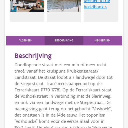
beelden in de
Persoon of collectief
beeldbank >
Downloads
Hergebruik
Aanmelden
ALGEMEEN
BESCHRIJVING
KENMERKEN
Beschrijving
Doodlopende straat met een min of meer recht
tracé, vanaf het kruispunt Kruiskensstraat/
Landstraat. De straat loopt als landwegel door tot
de Strepestraat. Tracé reeds aangeduid op de
Ferrariskaart (1770-1778). Op de Ferrariskaart staat
de Voshoekstraat in verbinding met de Slarinweg,
en ook via een landwegel met de Strepestraat. De
naamgeving gaat terug op het gehucht "Voshoek",
dat ontstaan is in de 14de eeuw. Het toponiem
"Voshoucke" komt voor de eerste maal voor in
1550 (zie K. De Flou), en zou reeds in de 14de eeuw