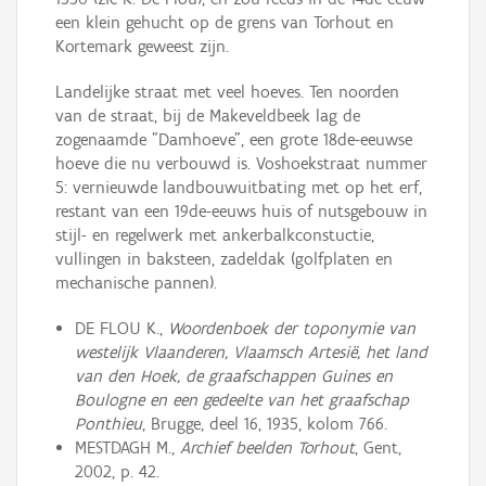
een klein gehucht op de grens van Torhout en
Kortemark geweest zijn.
Landelijke straat met veel hoeves. Ten noorden
van de straat, bij de Makeveldbeek lag de
zogenaamde "Damhoeve", een grote 18de-eeuwse
hoeve die nu verbouwd is. Voshoekstraat nummer
5: vernieuwde landbouwuitbating met op het erf,
restant van een 19de-eeuws huis of nutsgebouw in
stijl- en regelwerk met ankerbalkconstuctie,
vullingen in baksteen, zadeldak (golfplaten en
mechanische pannen).
DE FLOU K.,
Woordenboek der toponymie van
westelijk Vlaanderen, Vlaamsch Artesië, het land
van den Hoek, de graafschappen Guines en
Boulogne en een gedeelte van het graafschap
Ponthieu
, Brugge, deel 16, 1935, kolom 766.
MESTDAGH M.,
Archief beelden Torhout
, Gent,
2002, p. 42.