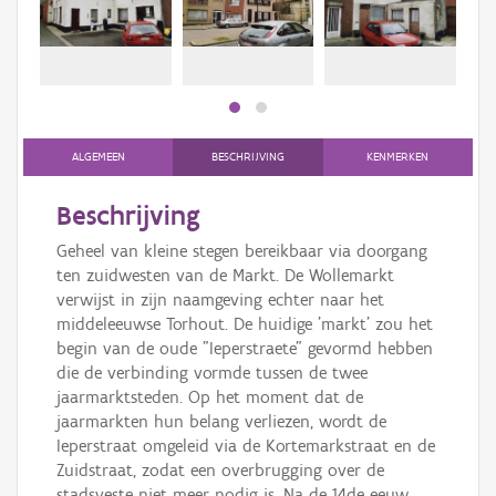
Persoon of collectief
Downloads
Hergebruik
Aanmelden
ALGEMEEN
BESCHRIJVING
KENMERKEN
Beschrijving
Geheel van kleine stegen bereikbaar via doorgang
ten zuidwesten van de Markt. De Wollemarkt
verwijst in zijn naamgeving echter naar het
middeleeuwse Torhout. De huidige 'markt' zou het
begin van de oude "Ieperstraete" gevormd hebben
die de verbinding vormde tussen de twee
jaarmarktsteden. Op het moment dat de
jaarmarkten hun belang verliezen, wordt de
Ieperstraat omgeleid via de Kortemarkstraat en de
Zuidstraat, zodat een overbrugging over de
stadsveste niet meer nodig is. Na de 14de eeuw