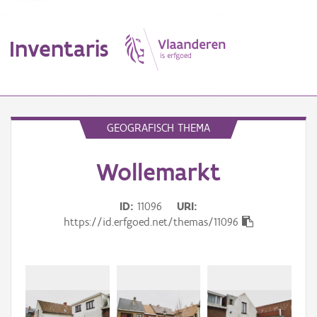
Inventaris
MENU
GEOGRAFISCH THEMA
Wollemarkt
Erfgoedobject
Aanduidingsobject
ID
11096
URI
https://id.erfgoed.net/themas/11096
Waarneming
Thema
Gebeurtenis