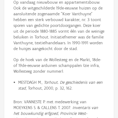
Op vandaag nieuwbouw en appartementsbouw.
Ook de witgeschilderde 19de-eeuwse huizen op de
aansluitende zogenaamde "Koer Vanthuyne"
hebben een sterk verbouwd karakter, nr. 3 toont
sporen van gedichte poortdoorgangen. Deze koer
uit de periode 1880-1885 vormt één van de weinige
beluiken in Torhout. Initiatiefnemer was de familie
Vanthuyne, textielhandelaars. In 1990-1991 worden
de huisjes aangekocht door de stad.
Op de hoek van de Wollesteeg en de Markt, 18de-
of 19de-eeuwse arduinen schamppalen (zie infra,
Wollesteeg zonder nummer).
MESTDAGH M.,
Torhout. De geschiedenis van een
stad
, Torhout, 2000, p. 32, 162.
Bron: VANNESTE P. met medewerking van
MOEYKENS S. & CALLENS T. 2007:
Inventaris van
het bouwkundig erfgoed, Provincie West-