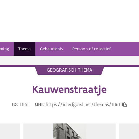
ming
Thema
Gebeurtenis
Persoon of collectief
GEOGRAFISCH THEMA
Kauwenstraatje
ID
11161
URI
https://id.erfgoed.net/themas/11161