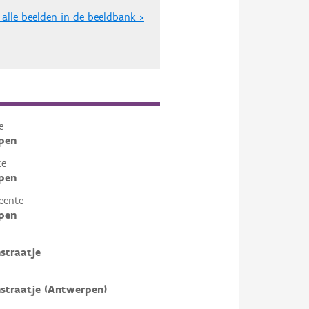
 alle beelden in de beeldbank >
e
pen
te
pen
eente
pen
straatje
traatje (Antwerpen)