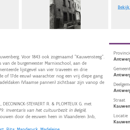
Bekijk
Provinci
Kauwenberg. Voor 1843 ook zogenaamd "Kauwensteeg".
Antwer
s van de burgemeester Marnixschool, aan de
Gemeen
enteerde lijstgevel van vier traveeën en drie
Antwer
de of 17de eeuw) waarachter nog een vrij diepe gang
adeldaken (Vlaamse pannen) zichtbaar zijn vanop de
Deelgem
Antwer
Straat
, DECONINCK-STEYAERT R. & PLOMTEUX G. met
Kauwen
79:
Inventaris van het cultuurbezit in België,
Locatie
Bouwen door de eeuwen heen in Vlaanderen 3nb,
Kauwens
rt, Rita
;
Manderyck, Madeleine