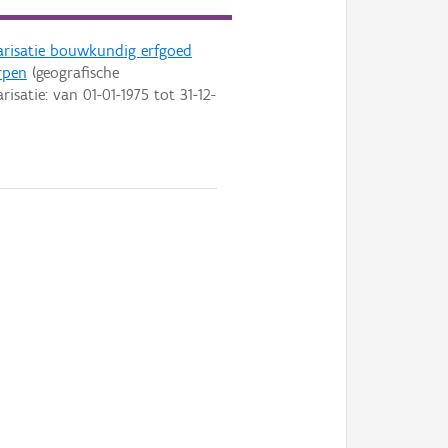
arisatie bouwkundig erfgoed
rpen
(geografische
arisatie: van
01-01-1975
tot
31-12-