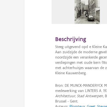
Beschrijving
Steeg uitgevend opd e Kleine 
Aan zuidzijde de moderne gevel
noordzijde een verankerde gecem
verdiepingen met oude kern (16
met achterhuisjes waarvan de z
Kleine Kauwenberg.
Bron: DE MUNCK-MANDERYCK M.
medewerking van LINTERS A. 19
Architectuur, Stad Antwerpen
, 
Brussel - Gent.
Auteurs:
Plomteux, Greet
;
Steyae