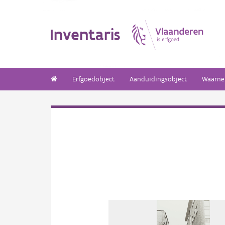
Inventaris
Erfgoedobject
Aanduidingsobject
Waarne