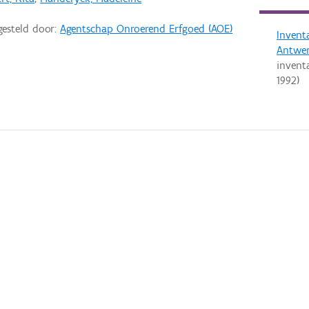
gesteld door:
Agentschap Onroerend Erfgoed (AOE)
Invent
Antwe
invent
1992
)