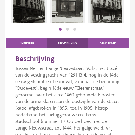
Persoon of collectief
Downloads
Hergebruik
Aanmelden
ALGEMEEN
BESCHRIJVING
KENMERKEN
Beschrijving
Tussen Meir en Lange Nieuwstraat. Volgt het tracé
van de vestinggracht van 1291-1314, nog in de 14de
eeuw gedempt en bebouwd, vandaar de benaming
"Oudevest", begin 16de eeuw "Cleerenstraat"
genoemd naar het circa 1460 gebouwde klooster
van de arme klaren aan de oostzijde van de straat
(kapel afgebroken in 1895, rest in 1905; hierop
naderhand het Liebiggebouw) en thans
stadsschool (nummer 11). Op de hoek met de
Lange Nieuwstraat tot 1444; het galgenveld. Vrij
smalle straat, waarvan de rooilijn middenin fel