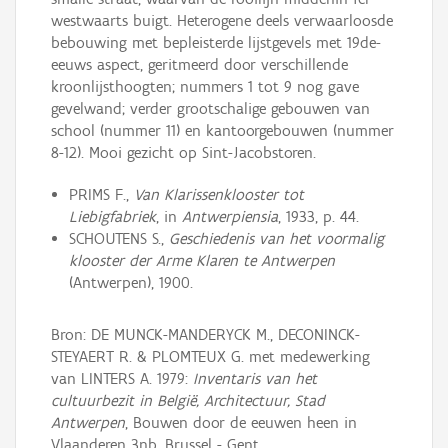
westwaarts buigt. Heterogene deels verwaarloosde
bebouwing met bepleisterde lijstgevels met 19de-
eeuws aspect, geritmeerd door verschillende
kroonlijsthoogten; nummers 1 tot 9 nog gave
gevelwand; verder grootschalige gebouwen van
school (nummer 11) en kantoorgebouwen (nummer
8-12). Mooi gezicht op Sint-Jacobstoren.
PRIMS F.,
Van Klarissenklooster tot
Liebigfabriek
, in
Antwerpiensia
, 1933, p. 44.
SCHOUTENS S.,
Geschiedenis van het voormalig
klooster der Arme Klaren te Antwerpen
(Antwerpen), 1900.
Bron: DE MUNCK-MANDERYCK M., DECONINCK-
STEYAERT R. & PLOMTEUX G. met medewerking
van LINTERS A. 1979:
Inventaris van het
cultuurbezit in België, Architectuur, Stad
Antwerpen
, Bouwen door de eeuwen heen in
Vlaanderen 3nb, Brussel - Gent.